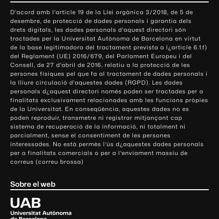
o
D'acord amb l'article 19 de la Llei orgànica 3/2018, de 5 de
n
desembre, de protecció de dades personals i garantia dels
t
drets digitals, les dades personals d'aquest directori són
tractades per la Universitat Autònoma de Barcelona en virtut
a
de la base legitimadora del tractament prevista a l¿article 6.1.f)
c
del Reglament (UE) 2016/679, del Parlament Europeu i del
t
Consell, de 27 d'abril de 2016, relatiu a la protecció de les
e
persones físiques pel que fa al tractament de dades personals i
la lliure circulació d'aquestes dades (RGPD). Les dades
i
personals d¿aquest directori només poden ser tractades per a
i
finalitats exclusivament relacionades amb les funcions pròpies
n
de la Universitat. En conseqüència, aquestes dades no es
poden reproduir, transmetre ni registrar mitjançant cap
f
sistema de recuperació de la informació, ni totalment ni
o
parcialment, sense el consentiment de les persones
r
interessades. No està permès l'ús d¿aquestes dades personals
m
per a finalitats comercials o per a l'enviament massiu de
correus (correu brossa)
a
c
Sobre el web
i
ó
U
l
n
i