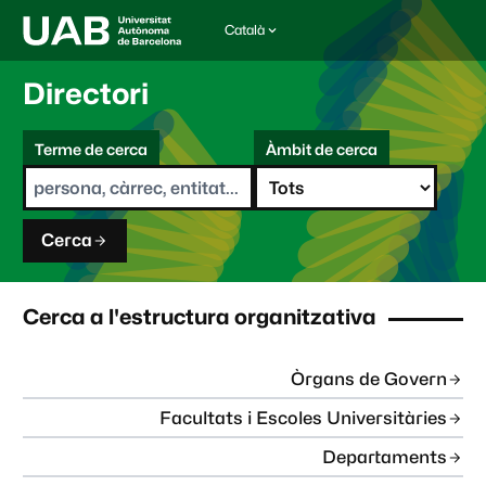
Català
I
d
i
Directori
o
m
C
a
Terme de cerca
Àmbit de cerca
s
e
e
r
l
c
e
a
c
Cerca
c
i
o
n
Cerca a l'estructura organitzativa
a
t
:
Òrgans de Govern
Facultats i Escoles Universitàries
Departaments