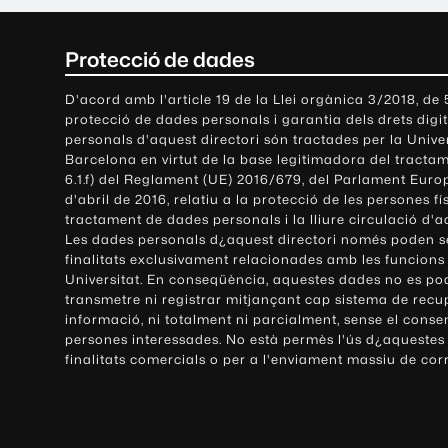
C
Protecció de dades
o
D'acord amb l'article 19 de la Llei orgànica 3/2018, de
protecció de dades personals i garantia dels drets digit
n
personals d'aquest directori són tractades per la Univ
Barcelona en virtut de la base legitimadora del tractame
t
6.1.f) del Reglament (UE) 2016/679, del Parlament Europ
d'abril de 2016, relatiu a la protecció de les persones fí
a
tractament de dades personals i la lliure circulació d'
Les dades personals d¿aquest directori només poden se
c
finalitats exclusivament relacionades amb les funcions
Universitat. En conseqüència, aquestes dades no es po
t
transmetre ni registrar mitjançant cap sistema de recu
e
informació, ni totalment ni parcialment, sense el conse
persones interessades. No està permès l'ús d¿aquestes
i
finalitats comercials o per a l'enviament massiu de cor
i
n