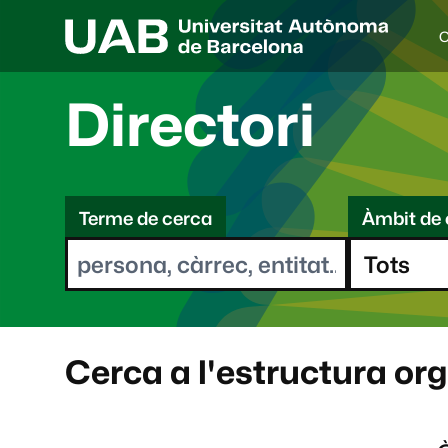
C
I
d
i
Directori
o
a
s
C
e
l
Terme de cerca
Àmbit de 
e
e
c
r
c
i
c
o
a
n
a
Cerca a l'estructura or
t
: