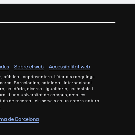
ades
Sobre el web
Accessibilitat web
e, pública i capdavantera. Líder als rànquings
ecerca. Barcelonina, catalana i internacional.
 solidària, diversa i igualitària, sostenible i
tural. I una universitat de campus, amb les
tituts de recerca i els serveis en un entorn natural
.
oma de Barcelona