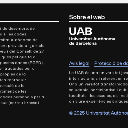
Sobre el web
U
 5 de desembre, de
als, les dades
n
ersitat Autònoma de
i
nt prevista a l¿article
v
eu i del Consell, de 27
e
siques pel que fa al
r
aquestes dades (RGPD).
Avís legal
Protecció de d
s
r tractades per a
i
La UAB és una universitat jov
 pròpies de la
t
internacionals i referent en r
den reproduir,
Una universitat transformadora,
a
peració de la
saludable, participativa i cul
t
ntiment de les
facultats i les escoles, els ins
 dades personals per a
A
on viure experiències úniques
reus (correu brossa)
u
t
© 2025 Universitat Autòn
ò
n