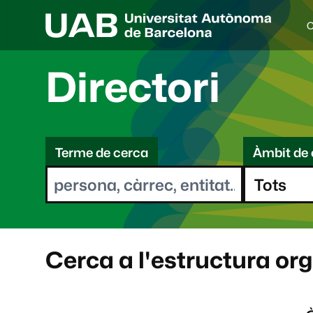
C
I
d
i
Directori
o
a
s
C
e
l
Terme de cerca
Àmbit de 
e
e
c
r
c
i
c
o
a
n
a
Cerca a l'estructura or
t
: