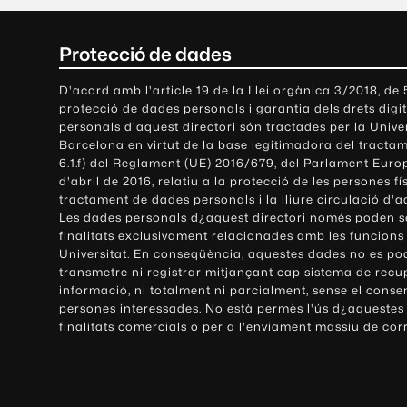
C
Protecció de dades
o
D'acord amb l'article 19 de la Llei orgànica 3/2018, de
protecció de dades personals i garantia dels drets digit
n
personals d'aquest directori són tractades per la Univ
Barcelona en virtut de la base legitimadora del tractame
t
6.1.f) del Reglament (UE) 2016/679, del Parlament Europ
d'abril de 2016, relatiu a la protecció de les persones fí
a
tractament de dades personals i la lliure circulació d'
Les dades personals d¿aquest directori només poden se
c
finalitats exclusivament relacionades amb les funcions
Universitat. En conseqüència, aquestes dades no es po
t
transmetre ni registrar mitjançant cap sistema de recu
e
informació, ni totalment ni parcialment, sense el conse
persones interessades. No està permès l'ús d¿aquestes
i
finalitats comercials o per a l'enviament massiu de cor
i
n