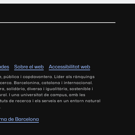
ades
Sobre el web
Accessibilitat web
e, pública i capdavantera. Líder als rànquings
ecerca. Barcelonina, catalana i internacional.
 solidària, diversa i igualitària, sostenible i
tural. I una universitat de campus, amb les
tituts de recerca i els serveis en un entorn natural
.
oma de Barcelona