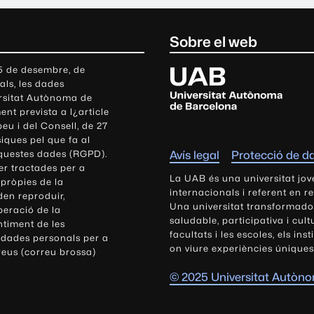
Sobre el web
U
 5 de desembre, de
als, les dades
n
ersitat Autònoma de
i
nt prevista a l¿article
v
eu i del Consell, de 27
e
siques pel que fa al
r
aquestes dades (RGPD).
Avís legal
Protecció de d
s
r tractades per a
i
La UAB és una universitat jov
 pròpies de la
t
internacionals i referent en r
den reproduir,
Una universitat transformadora,
a
peració de la
saludable, participativa i cul
t
ntiment de les
facultats i les escoles, els ins
 dades personals per a
A
on viure experiències úniques
reus (correu brossa)
u
t
© 2025 Universitat Autòn
ò
n