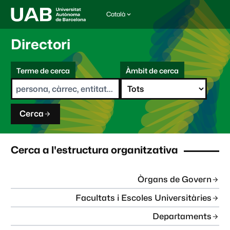
Català
I
d
i
Directori
o
m
C
a
Terme de cerca
Àmbit de cerca
s
e
e
r
l
c
e
a
c
Cerca
c
i
o
n
Cerca a l'estructura organitzativa
a
t
:
Òrgans de Govern
Facultats i Escoles Universitàries
Departaments