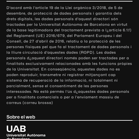
o
D'acord amb l'article 19 de la Llei orgànica 3/2018, de 5 de
n
desembre, de protecció de dades personals i garantia dels
t
drets digitals, les dades personals d'aquest directori són
tractades per la Universitat Autònoma de Barcelona en virtut
a
de la base legitimadora del tractament prevista a l¿article 6.1.f)
c
del Reglament (UE) 2016/679, del Parlament Europeu i del
t
Consell, de 27 d'abril de 2016, relatiu a la protecció de les
e
persones físiques pel que fa al tractament de dades personals i
la lliure circulació d'aquestes dades (RGPD). Les dades
i
personals d¿aquest directori només poden ser tractades per a
i
finalitats exclusivament relacionades amb les funcions pròpies
n
de la Universitat. En conseqüència, aquestes dades no es
poden reproduir, transmetre ni registrar mitjançant cap
f
sistema de recuperació de la informació, ni totalment ni
o
parcialment, sense el consentiment de les persones
r
interessades. No està permès l'ús d¿aquestes dades personals
m
per a finalitats comercials o per a l'enviament massiu de
correus (correu brossa)
a
c
Sobre el web
i
ó
U
l
n
i