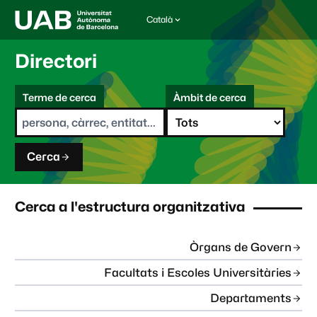
Català
I
d
i
Directori
o
m
C
a
Terme de cerca
Àmbit de cerca
s
e
e
r
l
c
e
a
c
Cerca
c
i
o
n
Cerca a l'estructura organitzativa
a
t
:
Òrgans de Govern
Facultats i Escoles Universitàries
Departaments