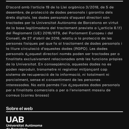
o
D'acord amb l'article 19 de la Llei orgànica 3/2018, de 5 de
n
desembre, de protecció de dades personals i garantia dels
t
drets digitals, les dades personals d'aquest directori són
tractades per la Universitat Autònoma de Barcelona en virtut
a
de la base legitimadora del tractament prevista a l¿article 6.1.f)
c
del Reglament (UE) 2016/679, del Parlament Europeu i del
t
Consell, de 27 d'abril de 2016, relatiu a la protecció de les
e
persones físiques pel que fa al tractament de dades personals i
la lliure circulació d'aquestes dades (RGPD). Les dades
i
personals d¿aquest directori només poden ser tractades per a
i
finalitats exclusivament relacionades amb les funcions pròpies
n
de la Universitat. En conseqüència, aquestes dades no es
poden reproduir, transmetre ni registrar mitjançant cap
f
sistema de recuperació de la informació, ni totalment ni
o
parcialment, sense el consentiment de les persones
r
interessades. No està permès l'ús d¿aquestes dades personals
m
per a finalitats comercials o per a l'enviament massiu de
correus (correu brossa)
a
c
Sobre el web
i
ó
U
l
n
i