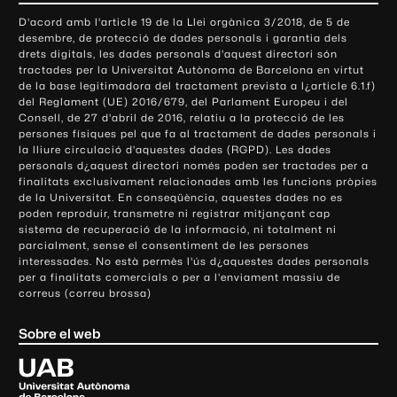
o
D'acord amb l'article 19 de la Llei orgànica 3/2018, de 5 de
n
desembre, de protecció de dades personals i garantia dels
t
drets digitals, les dades personals d'aquest directori són
tractades per la Universitat Autònoma de Barcelona en virtut
a
de la base legitimadora del tractament prevista a l¿article 6.1.f)
c
del Reglament (UE) 2016/679, del Parlament Europeu i del
t
Consell, de 27 d'abril de 2016, relatiu a la protecció de les
e
persones físiques pel que fa al tractament de dades personals i
la lliure circulació d'aquestes dades (RGPD). Les dades
i
personals d¿aquest directori només poden ser tractades per a
i
finalitats exclusivament relacionades amb les funcions pròpies
n
de la Universitat. En conseqüència, aquestes dades no es
poden reproduir, transmetre ni registrar mitjançant cap
f
sistema de recuperació de la informació, ni totalment ni
o
parcialment, sense el consentiment de les persones
r
interessades. No està permès l'ús d¿aquestes dades personals
m
per a finalitats comercials o per a l'enviament massiu de
correus (correu brossa)
a
c
Sobre el web
i
ó
U
l
n
i