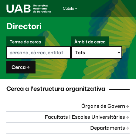
Català
I
d
i
Directori
o
m
C
a
Terme de cerca
Àmbit de cerca
s
e
e
r
l
c
e
a
c
Cerca
c
i
o
n
Cerca a l'estructura organitzativa
a
t
:
Òrgans de Govern
Facultats i Escoles Universitàries
Departaments