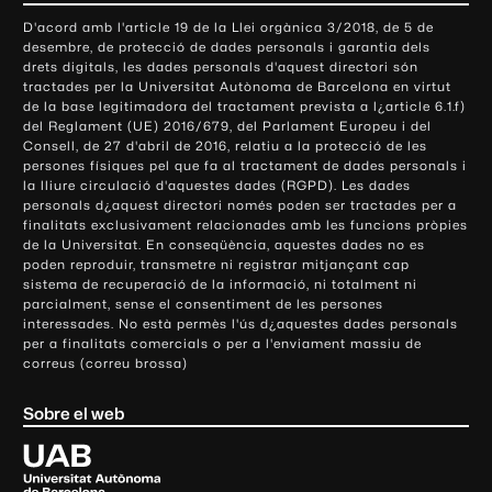
o
D'acord amb l'article 19 de la Llei orgànica 3/2018, de 5 de
n
desembre, de protecció de dades personals i garantia dels
t
drets digitals, les dades personals d'aquest directori són
tractades per la Universitat Autònoma de Barcelona en virtut
a
de la base legitimadora del tractament prevista a l¿article 6.1.f)
c
del Reglament (UE) 2016/679, del Parlament Europeu i del
t
Consell, de 27 d'abril de 2016, relatiu a la protecció de les
e
persones físiques pel que fa al tractament de dades personals i
la lliure circulació d'aquestes dades (RGPD). Les dades
i
personals d¿aquest directori només poden ser tractades per a
i
finalitats exclusivament relacionades amb les funcions pròpies
n
de la Universitat. En conseqüència, aquestes dades no es
poden reproduir, transmetre ni registrar mitjançant cap
f
sistema de recuperació de la informació, ni totalment ni
o
parcialment, sense el consentiment de les persones
r
interessades. No està permès l'ús d¿aquestes dades personals
m
per a finalitats comercials o per a l'enviament massiu de
correus (correu brossa)
a
c
Sobre el web
i
ó
U
l
n
i