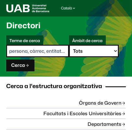
Català
I
d
i
Directori
o
m
C
a
Terme de cerca
Àmbit de cerca
s
e
e
r
l
c
e
a
c
Cerca
c
i
o
n
Cerca a l'estructura organitzativa
a
t
:
Òrgans de Govern
Facultats i Escoles Universitàries
Departaments