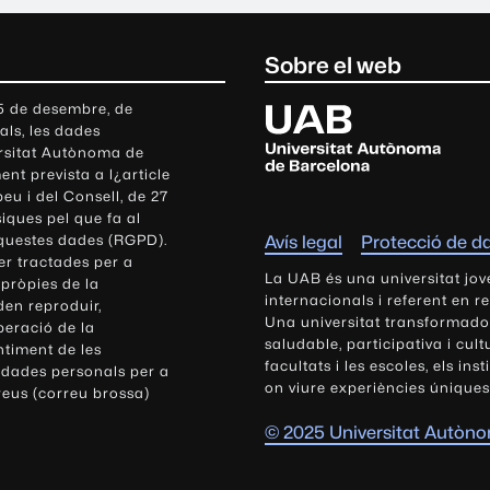
Sobre el web
U
 5 de desembre, de
als, les dades
n
ersitat Autònoma de
i
nt prevista a l¿article
v
eu i del Consell, de 27
e
siques pel que fa al
r
aquestes dades (RGPD).
Avís legal
Protecció de d
s
r tractades per a
i
La UAB és una universitat jov
 pròpies de la
t
internacionals i referent en r
den reproduir,
Una universitat transformadora,
a
peració de la
saludable, participativa i cul
t
ntiment de les
facultats i les escoles, els ins
 dades personals per a
A
on viure experiències úniques
reus (correu brossa)
u
t
© 2025 Universitat Autòn
ò
n