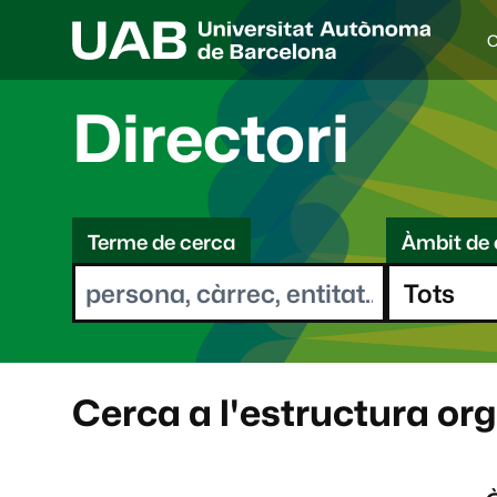
C
I
d
i
Directori
o
a
s
C
e
l
Terme de cerca
Àmbit de 
e
e
c
r
c
i
c
o
a
n
a
Cerca a l'estructura or
t
: