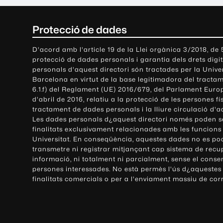
C
Protecció de dades
o
D'acord amb l'article 19 de la Llei orgànica 3/2018, de
protecció de dades personals i garantia dels drets digit
n
personals d'aquest directori són tractades per la Univ
Barcelona en virtut de la base legitimadora del tractame
t
6.1.f) del Reglament (UE) 2016/679, del Parlament Europ
d'abril de 2016, relatiu a la protecció de les persones fí
a
tractament de dades personals i la lliure circulació d'
Les dades personals d¿aquest directori només poden se
c
finalitats exclusivament relacionades amb les funcions
Universitat. En conseqüència, aquestes dades no es po
t
transmetre ni registrar mitjançant cap sistema de recu
e
informació, ni totalment ni parcialment, sense el conse
persones interessades. No està permès l'ús d¿aquestes
i
finalitats comercials o per a l'enviament massiu de cor
i
n