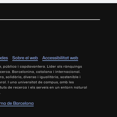
ades
Sobre el web
Accessibilitat web
e, pública i capdavantera. Líder als rànquings
ecerca. Barcelonina, catalana i internacional.
 solidària, diversa i igualitària, sostenible i
tural. I una universitat de campus, amb les
tituts de recerca i els serveis en un entorn natural
.
oma de Barcelona