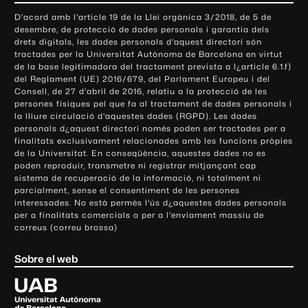
o
D'acord amb l'article 19 de la Llei orgànica 3/2018, de 5 de
n
desembre, de protecció de dades personals i garantia dels
t
drets digitals, les dades personals d'aquest directori són
tractades per la Universitat Autònoma de Barcelona en virtut
a
de la base legitimadora del tractament prevista a l¿article 6.1.f)
c
del Reglament (UE) 2016/679, del Parlament Europeu i del
t
Consell, de 27 d'abril de 2016, relatiu a la protecció de les
e
persones físiques pel que fa al tractament de dades personals i
la lliure circulació d'aquestes dades (RGPD). Les dades
i
personals d¿aquest directori només poden ser tractades per a
i
finalitats exclusivament relacionades amb les funcions pròpies
n
de la Universitat. En conseqüència, aquestes dades no es
poden reproduir, transmetre ni registrar mitjançant cap
f
sistema de recuperació de la informació, ni totalment ni
o
parcialment, sense el consentiment de les persones
r
interessades. No està permès l'ús d¿aquestes dades personals
m
per a finalitats comercials o per a l'enviament massiu de
correus (correu brossa)
a
c
Sobre el web
i
ó
U
l
n
i