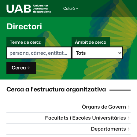
Català
I
d
i
Directori
o
m
C
a
Terme de cerca
Àmbit de cerca
s
e
e
r
l
c
e
a
c
Cerca
c
i
o
n
Cerca a l'estructura organitzativa
a
t
:
Òrgans de Govern
Facultats i Escoles Universitàries
Departaments