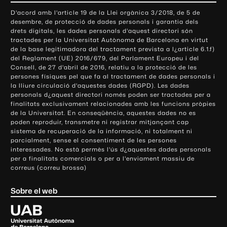
o
D'acord amb l'article 19 de la Llei orgànica 3/2018, de 5 de
n
desembre, de protecció de dades personals i garantia dels
t
drets digitals, les dades personals d'aquest directori són
tractades per la Universitat Autònoma de Barcelona en virtut
a
de la base legitimadora del tractament prevista a l¿article 6.1.f)
c
del Reglament (UE) 2016/679, del Parlament Europeu i del
t
Consell, de 27 d'abril de 2016, relatiu a la protecció de les
e
persones físiques pel que fa al tractament de dades personals i
la lliure circulació d'aquestes dades (RGPD). Les dades
i
personals d¿aquest directori només poden ser tractades per a
i
finalitats exclusivament relacionades amb les funcions pròpies
n
de la Universitat. En conseqüència, aquestes dades no es
poden reproduir, transmetre ni registrar mitjançant cap
f
sistema de recuperació de la informació, ni totalment ni
o
parcialment, sense el consentiment de les persones
r
interessades. No està permès l'ús d¿aquestes dades personals
m
per a finalitats comercials o per a l'enviament massiu de
correus (correu brossa)
a
c
Sobre el web
i
ó
U
l
n
i