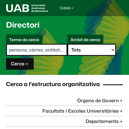
Català
I
d
i
Directori
o
m
C
a
Terme de cerca
Àmbit de cerca
s
e
e
r
l
c
e
a
c
Cerca
c
i
o
n
Cerca a l'estructura organitzativa
a
t
:
Òrgans de Govern
Facultats i Escoles Universitàries
Departaments