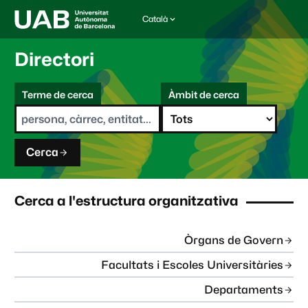
Català
I
d
i
Directori
o
m
C
a
Terme de cerca
Àmbit de cerca
s
e
e
r
l
c
e
a
c
Cerca
c
i
o
n
Cerca a l'estructura organitzativa
a
t
:
Òrgans de Govern
Facultats i Escoles Universitàries
Departaments