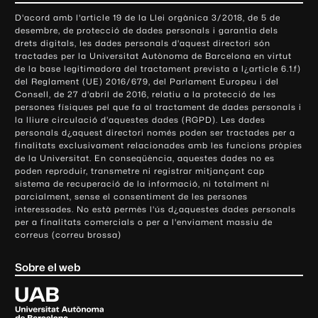
o
D'acord amb l'article 19 de la Llei orgànica 3/2018, de 5 de
n
desembre, de protecció de dades personals i garantia dels
t
drets digitals, les dades personals d'aquest directori són
tractades per la Universitat Autònoma de Barcelona en virtut
a
de la base legitimadora del tractament prevista a l¿article 6.1.f)
c
del Reglament (UE) 2016/679, del Parlament Europeu i del
t
Consell, de 27 d'abril de 2016, relatiu a la protecció de les
e
persones físiques pel que fa al tractament de dades personals i
la lliure circulació d'aquestes dades (RGPD). Les dades
i
personals d¿aquest directori només poden ser tractades per a
i
finalitats exclusivament relacionades amb les funcions pròpies
n
de la Universitat. En conseqüència, aquestes dades no es
poden reproduir, transmetre ni registrar mitjançant cap
f
sistema de recuperació de la informació, ni totalment ni
o
parcialment, sense el consentiment de les persones
r
interessades. No està permès l'ús d¿aquestes dades personals
m
per a finalitats comercials o per a l'enviament massiu de
correus (correu brossa)
a
c
Sobre el web
i
ó
U
l
n
i