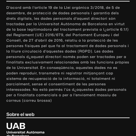
o
D'acord amb l'article 19 de la Llei orgànica 3/2018, de 5 de
n
desembre, de protecció de dades personals i garantia dels
t
drets digitals, les dades personals d'aquest directori són
tractades per la Universitat Autònoma de Barcelona en virtut
a
de la base legitimadora del tractament prevista a l¿article 6.1.f)
c
del Reglament (UE) 2016/679, del Parlament Europeu i del
t
Consell, de 27 d'abril de 2016, relatiu a la protecció de les
e
persones físiques pel que fa al tractament de dades personals i
la lliure circulació d'aquestes dades (RGPD). Les dades
i
personals d¿aquest directori només poden ser tractades per a
i
finalitats exclusivament relacionades amb les funcions pròpies
n
de la Universitat. En conseqüència, aquestes dades no es
poden reproduir, transmetre ni registrar mitjançant cap
f
sistema de recuperació de la informació, ni totalment ni
o
parcialment, sense el consentiment de les persones
r
interessades. No està permès l'ús d¿aquestes dades personals
m
per a finalitats comercials o per a l'enviament massiu de
correus (correu brossa)
a
c
Sobre el web
i
ó
U
l
n
i