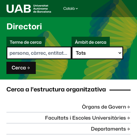
Català
I
d
i
Directori
o
m
C
a
Terme de cerca
Àmbit de cerca
s
e
e
r
l
c
e
a
c
Cerca
c
i
o
n
Cerca a l'estructura organitzativa
a
t
:
Òrgans de Govern
Facultats i Escoles Universitàries
Departaments