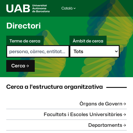
Català
I
d
i
Directori
o
m
C
a
Terme de cerca
Àmbit de cerca
s
e
e
r
l
c
e
a
c
Cerca
c
i
o
n
Cerca a l'estructura organitzativa
a
t
:
Òrgans de Govern
Facultats i Escoles Universitàries
Departaments