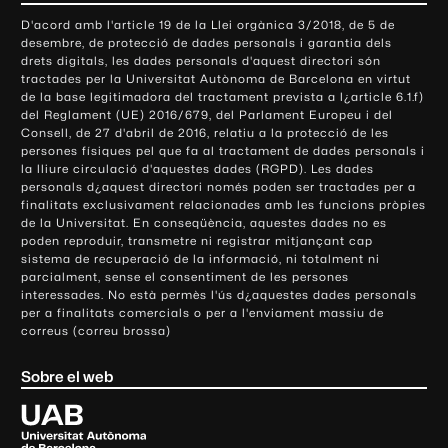
o
D'acord amb l'article 19 de la Llei orgànica 3/2018, de 5 de
n
desembre, de protecció de dades personals i garantia dels
t
drets digitals, les dades personals d'aquest directori són
tractades per la Universitat Autònoma de Barcelona en virtut
a
de la base legitimadora del tractament prevista a l¿article 6.1.f)
c
del Reglament (UE) 2016/679, del Parlament Europeu i del
t
Consell, de 27 d'abril de 2016, relatiu a la protecció de les
e
persones físiques pel que fa al tractament de dades personals i
la lliure circulació d'aquestes dades (RGPD). Les dades
i
personals d¿aquest directori només poden ser tractades per a
i
finalitats exclusivament relacionades amb les funcions pròpies
n
de la Universitat. En conseqüència, aquestes dades no es
poden reproduir, transmetre ni registrar mitjançant cap
f
sistema de recuperació de la informació, ni totalment ni
o
parcialment, sense el consentiment de les persones
r
interessades. No està permès l'ús d¿aquestes dades personals
m
per a finalitats comercials o per a l'enviament massiu de
correus (correu brossa)
a
c
Sobre el web
i
ó
U
l
n
i