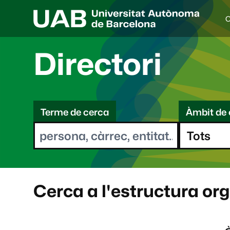
C
I
d
i
Directori
o
a
s
C
e
l
Terme de cerca
Àmbit de 
e
e
c
r
c
i
c
o
a
n
a
Cerca a l'estructura or
t
: