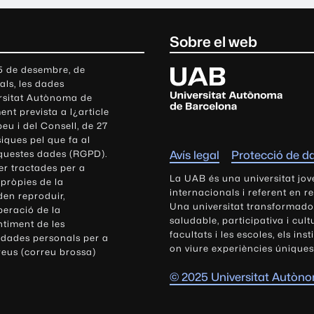
Sobre el web
U
 5 de desembre, de
als, les dades
n
ersitat Autònoma de
i
nt prevista a l¿article
v
eu i del Consell, de 27
e
siques pel que fa al
r
aquestes dades (RGPD).
Avís legal
Protecció de d
s
r tractades per a
i
La UAB és una universitat jov
 pròpies de la
t
internacionals i referent en r
den reproduir,
Una universitat transformadora,
a
peració de la
saludable, participativa i cul
t
ntiment de les
facultats i les escoles, els ins
 dades personals per a
A
on viure experiències úniques
reus (correu brossa)
u
t
© 2025 Universitat Autòn
ò
n