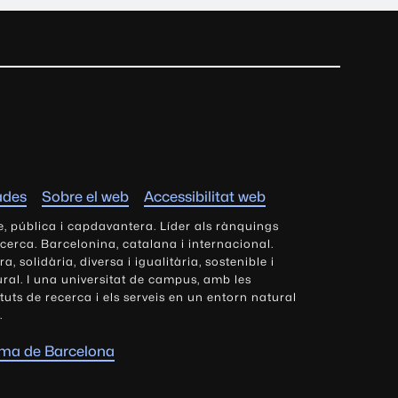
ades
Sobre el web
Accessibilitat web
e, pública i capdavantera. Líder als rànquings
ecerca. Barcelonina, catalana i internacional.
 solidària, diversa i igualitària, sostenible i
tural. I una universitat de campus, amb les
tituts de recerca i els serveis en un entorn natural
.
oma de Barcelona