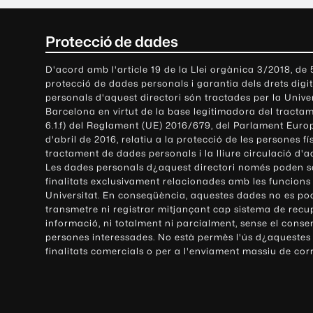
C
Protecció de dades
o
D'acord amb l'article 19 de la Llei orgànica 3/2018, de
protecció de dades personals i garantia dels drets digit
n
personals d'aquest directori són tractades per la Univ
Barcelona en virtut de la base legitimadora del tractame
t
6.1.f) del Reglament (UE) 2016/679, del Parlament Europ
d'abril de 2016, relatiu a la protecció de les persones fí
a
tractament de dades personals i la lliure circulació d'
Les dades personals d¿aquest directori només poden se
c
finalitats exclusivament relacionades amb les funcions
Universitat. En conseqüència, aquestes dades no es po
t
transmetre ni registrar mitjançant cap sistema de recu
e
informació, ni totalment ni parcialment, sense el conse
persones interessades. No està permès l'ús d¿aquestes
i
finalitats comercials o per a l'enviament massiu de cor
i
n