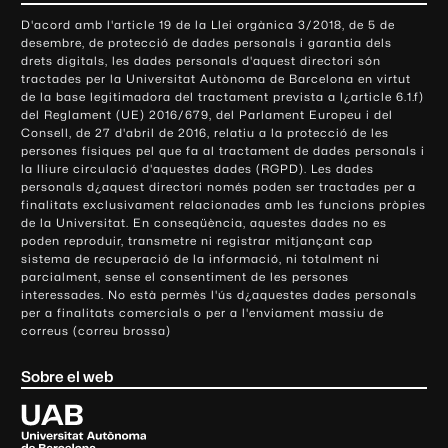
o
D'acord amb l'article 19 de la Llei orgànica 3/2018, de 5 de
n
desembre, de protecció de dades personals i garantia dels
t
drets digitals, les dades personals d'aquest directori són
tractades per la Universitat Autònoma de Barcelona en virtut
a
de la base legitimadora del tractament prevista a l¿article 6.1.f)
c
del Reglament (UE) 2016/679, del Parlament Europeu i del
t
Consell, de 27 d'abril de 2016, relatiu a la protecció de les
e
persones físiques pel que fa al tractament de dades personals i
la lliure circulació d'aquestes dades (RGPD). Les dades
i
personals d¿aquest directori només poden ser tractades per a
i
finalitats exclusivament relacionades amb les funcions pròpies
n
de la Universitat. En conseqüència, aquestes dades no es
poden reproduir, transmetre ni registrar mitjançant cap
f
sistema de recuperació de la informació, ni totalment ni
o
parcialment, sense el consentiment de les persones
r
interessades. No està permès l'ús d¿aquestes dades personals
m
per a finalitats comercials o per a l'enviament massiu de
correus (correu brossa)
a
c
Sobre el web
i
ó
U
l
n
i