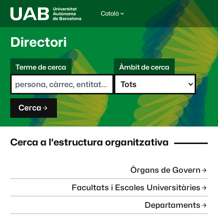
Català
I
d
i
Directori
o
m
C
a
Terme de cerca
Àmbit de cerca
s
e
e
r
l
c
e
a
c
Cerca
c
i
o
n
Cerca a l'estructura organitzativa
a
t
:
Òrgans de Govern
Facultats i Escoles Universitàries
Departaments