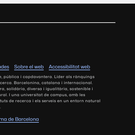
ades
Sobre el web
Accessibilitat web
e, pública i capdavantera. Líder als rànquings
ecerca. Barcelonina, catalana i internacional.
 solidària, diversa i igualitària, sostenible i
tural. I una universitat de campus, amb les
tituts de recerca i els serveis en un entorn natural
.
oma de Barcelona