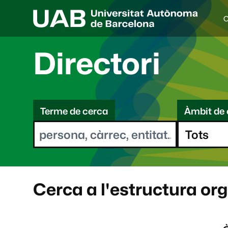
C
I
d
i
Directori
o
a
s
C
e
l
Terme de cerca
Àmbit de 
e
e
c
r
c
i
c
o
a
n
a
Cerca a l'estructura or
t
: