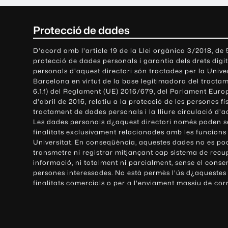
C
Protecció de dades
o
D'acord amb l'article 19 de la Llei orgànica 3/2018, de
protecció de dades personals i garantia dels drets digit
n
personals d'aquest directori són tractades per la Univ
Barcelona en virtut de la base legitimadora del tractame
t
6.1.f) del Reglament (UE) 2016/679, del Parlament Europ
d'abril de 2016, relatiu a la protecció de les persones fí
a
tractament de dades personals i la lliure circulació d'
Les dades personals d¿aquest directori només poden se
c
finalitats exclusivament relacionades amb les funcions
Universitat. En conseqüència, aquestes dades no es po
t
transmetre ni registrar mitjançant cap sistema de recu
e
informació, ni totalment ni parcialment, sense el conse
persones interessades. No està permès l'ús d¿aquestes
i
finalitats comercials o per a l'enviament massiu de cor
i
n