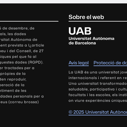
Sobre el web
U
 5 de desembre, de
als, les dades
n
ersitat Autònoma de
i
nt prevista a l¿article
v
eu i del Consell, de 27
e
siques pel que fa al
r
aquestes dades (RGPD).
Avís legal
Protecció de d
s
r tractades per a
i
La UAB és una universitat jov
 pròpies de la
t
internacionals i referent en r
den reproduir,
Una universitat transformadora,
a
peració de la
saludable, participativa i cul
t
ntiment de les
facultats i les escoles, els ins
 dades personals per a
A
on viure experiències úniques
reus (correu brossa)
u
t
© 2025 Universitat Autòn
ò
n