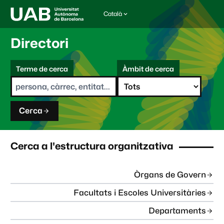
Català
I
d
i
Directori
o
m
C
a
Terme de cerca
Àmbit de cerca
s
e
e
r
l
c
e
a
c
Cerca
c
i
o
n
Cerca a l'estructura organitzativa
a
t
:
Òrgans de Govern
Facultats i Escoles Universitàries
Departaments