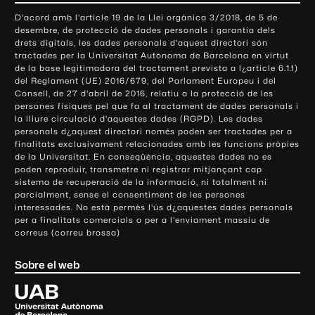
o
D'acord amb l'article 19 de la Llei orgànica 3/2018, de 5 de
n
desembre, de protecció de dades personals i garantia dels
t
drets digitals, les dades personals d'aquest directori són
tractades per la Universitat Autònoma de Barcelona en virtut
a
de la base legitimadora del tractament prevista a l¿article 6.1.f)
c
del Reglament (UE) 2016/679, del Parlament Europeu i del
t
Consell, de 27 d'abril de 2016, relatiu a la protecció de les
e
persones físiques pel que fa al tractament de dades personals i
la lliure circulació d'aquestes dades (RGPD). Les dades
i
personals d¿aquest directori només poden ser tractades per a
i
finalitats exclusivament relacionades amb les funcions pròpies
n
de la Universitat. En conseqüència, aquestes dades no es
poden reproduir, transmetre ni registrar mitjançant cap
f
sistema de recuperació de la informació, ni totalment ni
o
parcialment, sense el consentiment de les persones
r
interessades. No està permès l'ús d¿aquestes dades personals
m
per a finalitats comercials o per a l'enviament massiu de
correus (correu brossa)
a
c
Sobre el web
i
ó
U
l
n
i