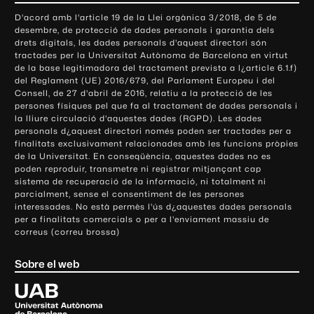
o
D'acord amb l'article 19 de la Llei orgànica 3/2018, de 5 de
n
desembre, de protecció de dades personals i garantia dels
t
drets digitals, les dades personals d'aquest directori són
tractades per la Universitat Autònoma de Barcelona en virtut
a
de la base legitimadora del tractament prevista a l¿article 6.1.f)
c
del Reglament (UE) 2016/679, del Parlament Europeu i del
t
Consell, de 27 d'abril de 2016, relatiu a la protecció de les
e
persones físiques pel que fa al tractament de dades personals i
la lliure circulació d'aquestes dades (RGPD). Les dades
i
personals d¿aquest directori només poden ser tractades per a
i
finalitats exclusivament relacionades amb les funcions pròpies
n
de la Universitat. En conseqüència, aquestes dades no es
poden reproduir, transmetre ni registrar mitjançant cap
f
sistema de recuperació de la informació, ni totalment ni
o
parcialment, sense el consentiment de les persones
r
interessades. No està permès l'ús d¿aquestes dades personals
m
per a finalitats comercials o per a l'enviament massiu de
correus (correu brossa)
a
c
Sobre el web
i
ó
U
l
n
i