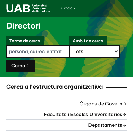
Català
I
d
i
Directori
o
m
C
a
Terme de cerca
Àmbit de cerca
s
e
e
r
l
c
e
a
c
Cerca
c
i
o
n
Cerca a l'estructura organitzativa
a
t
:
Òrgans de Govern
Facultats i Escoles Universitàries
Departaments