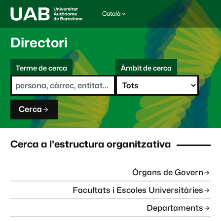
Català
I
d
i
Directori
o
m
C
a
Terme de cerca
Àmbit de cerca
s
e
e
r
l
c
e
a
c
Cerca
c
i
o
n
Cerca a l'estructura organitzativa
a
t
:
Òrgans de Govern
Facultats i Escoles Universitàries
Departaments