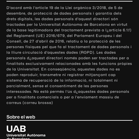
o
D'acord amb l'article 19 de la Llei orgànica 3/2018, de 5 de
n
desembre, de protecció de dades personals i garantia dels
t
drets digitals, les dades personals d'aquest directori són
tractades per la Universitat Autònoma de Barcelona en virtut
a
de la base legitimadora del tractament prevista a l¿article 6.1.f)
c
del Reglament (UE) 2016/679, del Parlament Europeu i del
t
Consell, de 27 d'abril de 2016, relatiu a la protecció de les
e
persones físiques pel que fa al tractament de dades personals i
la lliure circulació d'aquestes dades (RGPD). Les dades
i
personals d¿aquest directori només poden ser tractades per a
i
finalitats exclusivament relacionades amb les funcions pròpies
n
de la Universitat. En conseqüència, aquestes dades no es
poden reproduir, transmetre ni registrar mitjançant cap
f
sistema de recuperació de la informació, ni totalment ni
o
parcialment, sense el consentiment de les persones
r
interessades. No està permès l'ús d¿aquestes dades personals
m
per a finalitats comercials o per a l'enviament massiu de
correus (correu brossa)
a
c
Sobre el web
i
ó
U
l
n
i