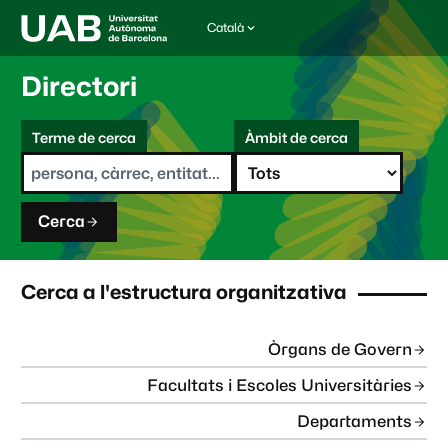
Català
I
d
i
Directori
o
m
C
a
Terme de cerca
Àmbit de cerca
s
e
e
r
l
c
e
a
c
Cerca
c
i
o
n
Cerca a l'estructura organitzativa
a
t
:
Òrgans de Govern
Facultats i Escoles Universitàries
Departaments