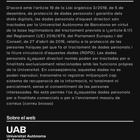
o
D'acord amb l'article 19 de la Llei orgànica 3/2018, de 5 de
n
desembre, de protecció de dades personals i garantia dels
t
drets digitals, les dades personals d'aquest directori són
tractades per la Universitat Autònoma de Barcelona en virtut
a
de la base legitimadora del tractament prevista a l¿article 6.1.f)
c
del Reglament (UE) 2016/679, del Parlament Europeu i del
t
Consell, de 27 d'abril de 2016, relatiu a la protecció de les
e
persones físiques pel que fa al tractament de dades personals i
la lliure circulació d'aquestes dades (RGPD). Les dades
i
personals d¿aquest directori només poden ser tractades per a
i
finalitats exclusivament relacionades amb les funcions pròpies
n
de la Universitat. En conseqüència, aquestes dades no es
poden reproduir, transmetre ni registrar mitjançant cap
f
sistema de recuperació de la informació, ni totalment ni
o
parcialment, sense el consentiment de les persones
r
interessades. No està permès l'ús d¿aquestes dades personals
m
per a finalitats comercials o per a l'enviament massiu de
correus (correu brossa)
a
c
Sobre el web
i
ó
U
l
n
i