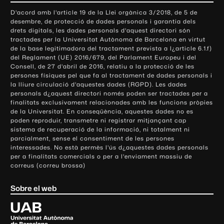
o
D'acord amb l'article 19 de la Llei orgànica 3/2018, de 5 de
n
desembre, de protecció de dades personals i garantia dels
t
drets digitals, les dades personals d'aquest directori són
tractades per la Universitat Autònoma de Barcelona en virtut
a
de la base legitimadora del tractament prevista a l¿article 6.1.f)
c
del Reglament (UE) 2016/679, del Parlament Europeu i del
t
Consell, de 27 d'abril de 2016, relatiu a la protecció de les
e
persones físiques pel que fa al tractament de dades personals i
la lliure circulació d'aquestes dades (RGPD). Les dades
i
personals d¿aquest directori només poden ser tractades per a
i
finalitats exclusivament relacionades amb les funcions pròpies
n
de la Universitat. En conseqüència, aquestes dades no es
poden reproduir, transmetre ni registrar mitjançant cap
f
sistema de recuperació de la informació, ni totalment ni
o
parcialment, sense el consentiment de les persones
r
interessades. No està permès l'ús d¿aquestes dades personals
m
per a finalitats comercials o per a l'enviament massiu de
correus (correu brossa)
a
c
Sobre el web
i
ó
U
l
n
i