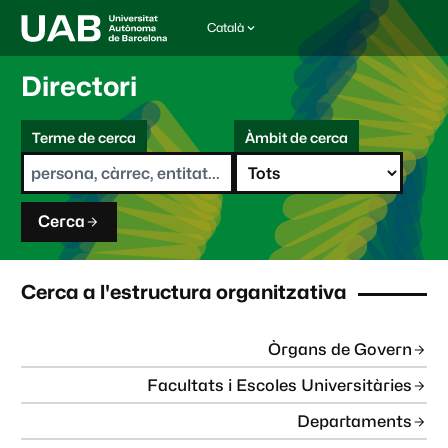
Català
I
d
i
Directori
o
m
C
a
Terme de cerca
Àmbit de cerca
s
e
e
r
l
c
e
a
c
Cerca
c
i
o
n
Cerca a l'estructura organitzativa
a
t
:
Òrgans de Govern
Facultats i Escoles Universitàries
Departaments