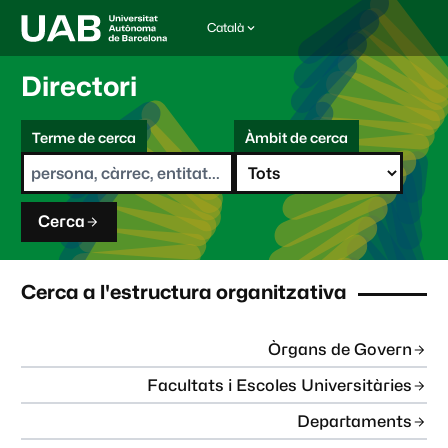
Català
I
d
i
Directori
o
m
C
a
Terme de cerca
Àmbit de cerca
s
e
e
r
l
c
e
a
c
Cerca
c
i
o
n
Cerca a l'estructura organitzativa
a
t
:
Òrgans de Govern
Facultats i Escoles Universitàries
Departaments