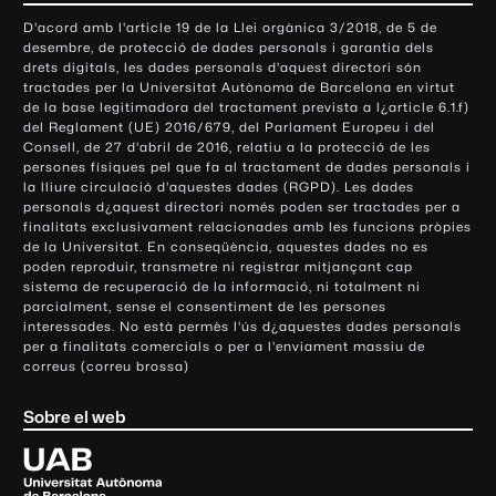
o
D'acord amb l'article 19 de la Llei orgànica 3/2018, de 5 de
n
desembre, de protecció de dades personals i garantia dels
t
drets digitals, les dades personals d'aquest directori són
tractades per la Universitat Autònoma de Barcelona en virtut
a
de la base legitimadora del tractament prevista a l¿article 6.1.f)
c
del Reglament (UE) 2016/679, del Parlament Europeu i del
t
Consell, de 27 d'abril de 2016, relatiu a la protecció de les
e
persones físiques pel que fa al tractament de dades personals i
la lliure circulació d'aquestes dades (RGPD). Les dades
i
personals d¿aquest directori només poden ser tractades per a
i
finalitats exclusivament relacionades amb les funcions pròpies
n
de la Universitat. En conseqüència, aquestes dades no es
poden reproduir, transmetre ni registrar mitjançant cap
f
sistema de recuperació de la informació, ni totalment ni
o
parcialment, sense el consentiment de les persones
r
interessades. No està permès l'ús d¿aquestes dades personals
m
per a finalitats comercials o per a l'enviament massiu de
correus (correu brossa)
a
c
Sobre el web
i
ó
U
l
n
i