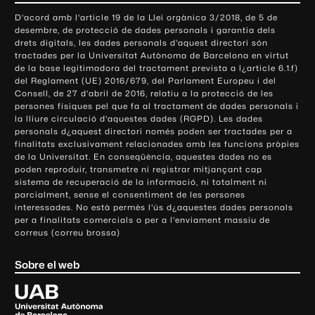
o
D'acord amb l'article 19 de la Llei orgànica 3/2018, de 5 de
n
desembre, de protecció de dades personals i garantia dels
t
drets digitals, les dades personals d'aquest directori són
tractades per la Universitat Autònoma de Barcelona en virtut
a
de la base legitimadora del tractament prevista a l¿article 6.1.f)
c
del Reglament (UE) 2016/679, del Parlament Europeu i del
t
Consell, de 27 d'abril de 2016, relatiu a la protecció de les
e
persones físiques pel que fa al tractament de dades personals i
la lliure circulació d'aquestes dades (RGPD). Les dades
i
personals d¿aquest directori només poden ser tractades per a
i
finalitats exclusivament relacionades amb les funcions pròpies
n
de la Universitat. En conseqüència, aquestes dades no es
poden reproduir, transmetre ni registrar mitjançant cap
f
sistema de recuperació de la informació, ni totalment ni
o
parcialment, sense el consentiment de les persones
r
interessades. No està permès l'ús d¿aquestes dades personals
m
per a finalitats comercials o per a l'enviament massiu de
correus (correu brossa)
a
c
Sobre el web
i
ó
U
l
n
i