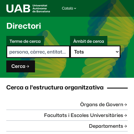
Català
I
d
i
Directori
o
m
C
a
Terme de cerca
Àmbit de cerca
s
e
e
r
l
c
e
a
c
Cerca
c
i
o
n
Cerca a l'estructura organitzativa
a
t
:
Òrgans de Govern
Facultats i Escoles Universitàries
Departaments