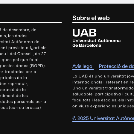
Sobre el web
U
 5 de desembre, de
als, les dades
n
ersitat Autònoma de
i
nt prevista a l¿article
v
eu i del Consell, de 27
e
siques pel que fa al
r
aquestes dades (RGPD).
Avís legal
Protecció de d
s
r tractades per a
i
La UAB és una universitat jov
 pròpies de la
t
internacionals i referent en r
den reproduir,
Una universitat transformadora,
a
peració de la
saludable, participativa i cul
t
ntiment de les
facultats i les escoles, els ins
 dades personals per a
A
on viure experiències úniques
reus (correu brossa)
u
t
© 2025 Universitat Autòn
ò
n