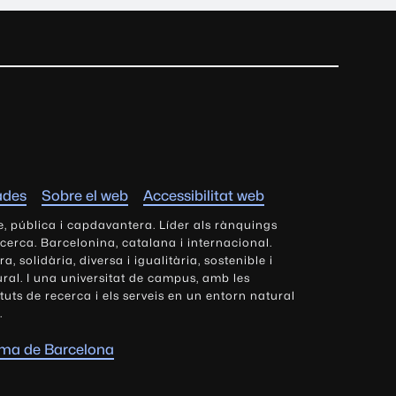
ades
Sobre el web
Accessibilitat web
e, pública i capdavantera. Líder als rànquings
ecerca. Barcelonina, catalana i internacional.
 solidària, diversa i igualitària, sostenible i
tural. I una universitat de campus, amb les
tituts de recerca i els serveis en un entorn natural
.
oma de Barcelona