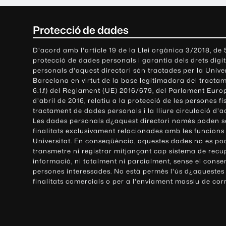
C
Protecció de dades
o
D'acord amb l'article 19 de la Llei orgànica 3/2018, de
protecció de dades personals i garantia dels drets digit
n
personals d'aquest directori són tractades per la Univ
Barcelona en virtut de la base legitimadora del tractame
t
6.1.f) del Reglament (UE) 2016/679, del Parlament Europ
d'abril de 2016, relatiu a la protecció de les persones fí
a
tractament de dades personals i la lliure circulació d'
Les dades personals d¿aquest directori només poden se
c
finalitats exclusivament relacionades amb les funcions
Universitat. En conseqüència, aquestes dades no es po
t
transmetre ni registrar mitjançant cap sistema de recu
e
informació, ni totalment ni parcialment, sense el conse
persones interessades. No està permès l'ús d¿aquestes
i
finalitats comercials o per a l'enviament massiu de cor
i
n