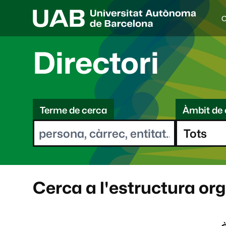
C
I
d
i
Directori
o
a
s
C
e
l
Terme de cerca
Àmbit de 
e
e
c
r
c
i
c
o
a
n
a
Cerca a l'estructura or
t
: