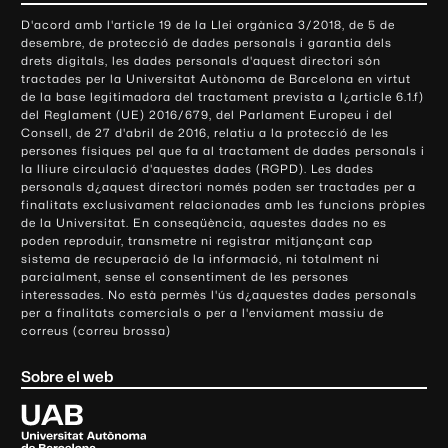
o
D'acord amb l'article 19 de la Llei orgànica 3/2018, de 5 de
n
desembre, de protecció de dades personals i garantia dels
t
drets digitals, les dades personals d'aquest directori són
tractades per la Universitat Autònoma de Barcelona en virtut
a
de la base legitimadora del tractament prevista a l¿article 6.1.f)
c
del Reglament (UE) 2016/679, del Parlament Europeu i del
t
Consell, de 27 d'abril de 2016, relatiu a la protecció de les
e
persones físiques pel que fa al tractament de dades personals i
la lliure circulació d'aquestes dades (RGPD). Les dades
i
personals d¿aquest directori només poden ser tractades per a
i
finalitats exclusivament relacionades amb les funcions pròpies
n
de la Universitat. En conseqüència, aquestes dades no es
poden reproduir, transmetre ni registrar mitjançant cap
f
sistema de recuperació de la informació, ni totalment ni
o
parcialment, sense el consentiment de les persones
r
interessades. No està permès l'ús d¿aquestes dades personals
m
per a finalitats comercials o per a l'enviament massiu de
correus (correu brossa)
a
c
Sobre el web
i
ó
U
l
n
i