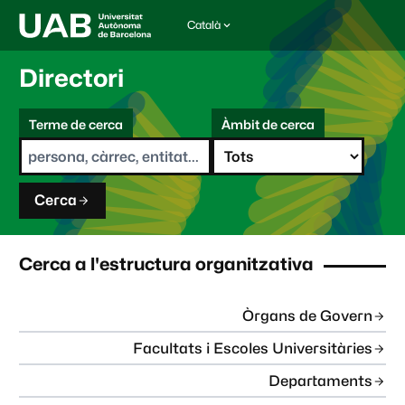
Català
I
d
i
Directori
o
m
C
a
Terme de cerca
Àmbit de cerca
s
e
e
r
l
c
e
a
c
Cerca
c
i
o
n
Cerca a l'estructura organitzativa
a
t
:
Òrgans de Govern
Facultats i Escoles Universitàries
Departaments