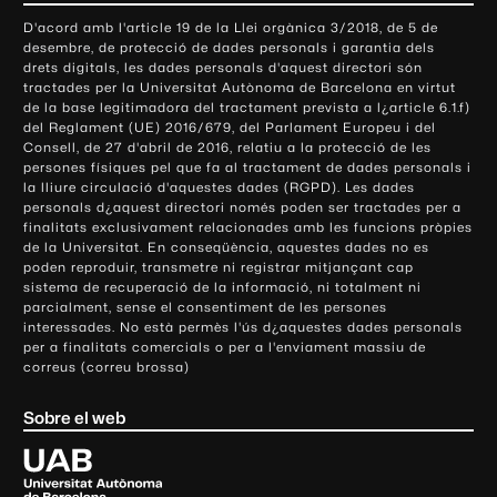
o
D'acord amb l'article 19 de la Llei orgànica 3/2018, de 5 de
n
desembre, de protecció de dades personals i garantia dels
t
drets digitals, les dades personals d'aquest directori són
tractades per la Universitat Autònoma de Barcelona en virtut
a
de la base legitimadora del tractament prevista a l¿article 6.1.f)
c
del Reglament (UE) 2016/679, del Parlament Europeu i del
t
Consell, de 27 d'abril de 2016, relatiu a la protecció de les
e
persones físiques pel que fa al tractament de dades personals i
la lliure circulació d'aquestes dades (RGPD). Les dades
i
personals d¿aquest directori només poden ser tractades per a
i
finalitats exclusivament relacionades amb les funcions pròpies
n
de la Universitat. En conseqüència, aquestes dades no es
poden reproduir, transmetre ni registrar mitjançant cap
f
sistema de recuperació de la informació, ni totalment ni
o
parcialment, sense el consentiment de les persones
r
interessades. No està permès l'ús d¿aquestes dades personals
m
per a finalitats comercials o per a l'enviament massiu de
correus (correu brossa)
a
c
Sobre el web
i
ó
U
l
n
i