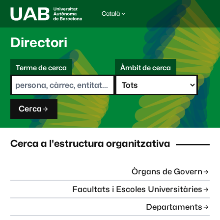
Català
I
d
i
Directori
o
m
C
a
Terme de cerca
Àmbit de cerca
s
e
e
r
l
c
e
a
c
Cerca
c
i
o
n
Cerca a l'estructura organitzativa
a
t
:
Òrgans de Govern
Facultats i Escoles Universitàries
Departaments