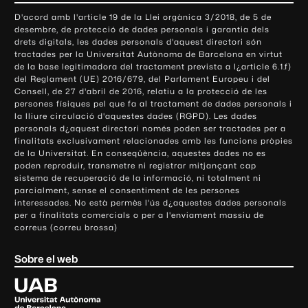
o
D'acord amb l'article 19 de la Llei orgànica 3/2018, de 5 de
n
desembre, de protecció de dades personals i garantia dels
t
drets digitals, les dades personals d'aquest directori són
tractades per la Universitat Autònoma de Barcelona en virtut
a
de la base legitimadora del tractament prevista a l¿article 6.1.f)
c
del Reglament (UE) 2016/679, del Parlament Europeu i del
t
Consell, de 27 d'abril de 2016, relatiu a la protecció de les
e
persones físiques pel que fa al tractament de dades personals i
la lliure circulació d'aquestes dades (RGPD). Les dades
i
personals d¿aquest directori només poden ser tractades per a
i
finalitats exclusivament relacionades amb les funcions pròpies
n
de la Universitat. En conseqüència, aquestes dades no es
poden reproduir, transmetre ni registrar mitjançant cap
f
sistema de recuperació de la informació, ni totalment ni
o
parcialment, sense el consentiment de les persones
r
interessades. No està permès l'ús d¿aquestes dades personals
m
per a finalitats comercials o per a l'enviament massiu de
correus (correu brossa)
a
c
Sobre el web
i
ó
U
l
n
i