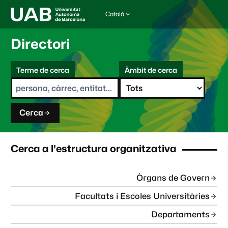
Català
I
d
i
Directori
o
m
C
a
Terme de cerca
Àmbit de cerca
s
e
e
r
l
c
e
a
c
Cerca
c
i
o
n
Cerca a l'estructura organitzativa
a
t
:
Òrgans de Govern
Facultats i Escoles Universitàries
Departaments