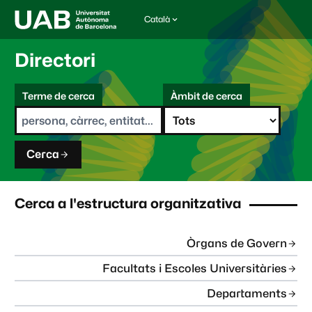
Català
I
d
i
Directori
o
m
C
a
Terme de cerca
Àmbit de cerca
s
e
e
r
l
c
e
a
c
Cerca
c
i
o
n
Cerca a l'estructura organitzativa
a
t
:
Òrgans de Govern
Facultats i Escoles Universitàries
Departaments