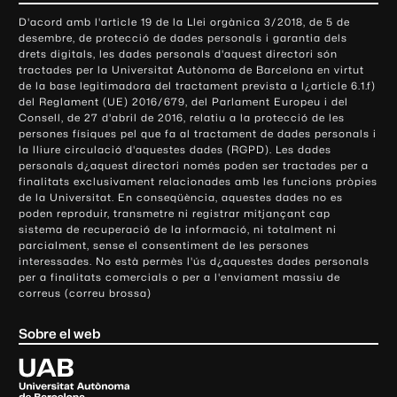
o
D'acord amb l'article 19 de la Llei orgànica 3/2018, de 5 de
n
desembre, de protecció de dades personals i garantia dels
t
drets digitals, les dades personals d'aquest directori són
tractades per la Universitat Autònoma de Barcelona en virtut
a
de la base legitimadora del tractament prevista a l¿article 6.1.f)
c
del Reglament (UE) 2016/679, del Parlament Europeu i del
t
Consell, de 27 d'abril de 2016, relatiu a la protecció de les
e
persones físiques pel que fa al tractament de dades personals i
la lliure circulació d'aquestes dades (RGPD). Les dades
i
personals d¿aquest directori només poden ser tractades per a
i
finalitats exclusivament relacionades amb les funcions pròpies
n
de la Universitat. En conseqüència, aquestes dades no es
poden reproduir, transmetre ni registrar mitjançant cap
f
sistema de recuperació de la informació, ni totalment ni
o
parcialment, sense el consentiment de les persones
r
interessades. No està permès l'ús d¿aquestes dades personals
m
per a finalitats comercials o per a l'enviament massiu de
correus (correu brossa)
a
c
Sobre el web
i
ó
U
l
n
i