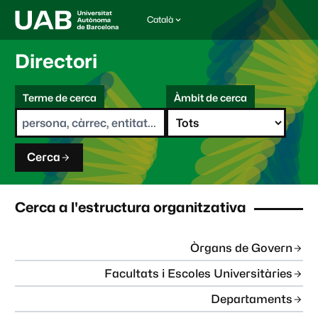
Català
I
d
i
Directori
o
m
C
a
Terme de cerca
Àmbit de cerca
s
e
e
r
l
c
e
a
c
Cerca
c
i
o
n
Cerca a l'estructura organitzativa
a
t
:
Òrgans de Govern
Facultats i Escoles Universitàries
Departaments