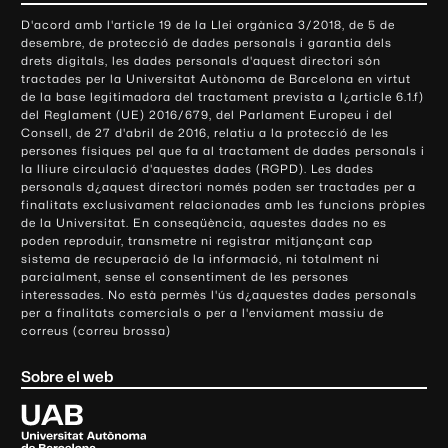
o
D'acord amb l'article 19 de la Llei orgànica 3/2018, de 5 de
n
desembre, de protecció de dades personals i garantia dels
t
drets digitals, les dades personals d'aquest directori són
tractades per la Universitat Autònoma de Barcelona en virtut
a
de la base legitimadora del tractament prevista a l¿article 6.1.f)
c
del Reglament (UE) 2016/679, del Parlament Europeu i del
t
Consell, de 27 d'abril de 2016, relatiu a la protecció de les
e
persones físiques pel que fa al tractament de dades personals i
la lliure circulació d'aquestes dades (RGPD). Les dades
i
personals d¿aquest directori només poden ser tractades per a
i
finalitats exclusivament relacionades amb les funcions pròpies
n
de la Universitat. En conseqüència, aquestes dades no es
poden reproduir, transmetre ni registrar mitjançant cap
f
sistema de recuperació de la informació, ni totalment ni
o
parcialment, sense el consentiment de les persones
r
interessades. No està permès l'ús d¿aquestes dades personals
m
per a finalitats comercials o per a l'enviament massiu de
correus (correu brossa)
a
c
Sobre el web
i
ó
U
l
n
i