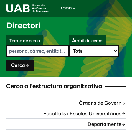
Català
I
d
i
Directori
o
m
C
a
Terme de cerca
Àmbit de cerca
s
e
e
r
l
c
e
a
c
Cerca
c
i
o
n
Cerca a l'estructura organitzativa
a
t
:
Òrgans de Govern
Facultats i Escoles Universitàries
Departaments