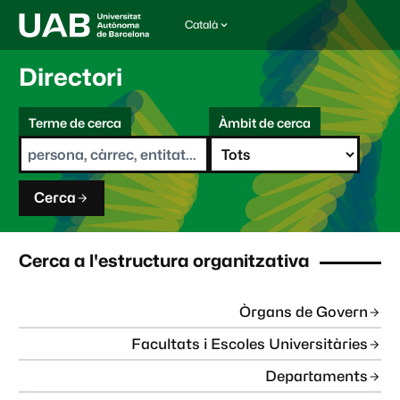
Català
I
d
i
Directori
o
m
C
a
Terme de cerca
Àmbit de cerca
s
e
e
r
l
c
e
a
c
Cerca
c
i
o
n
Cerca a l'estructura organitzativa
a
t
:
Òrgans de Govern
Facultats i Escoles Universitàries
Departaments