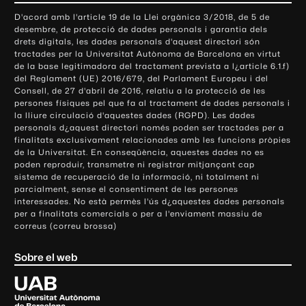
o
D'acord amb l'article 19 de la Llei orgànica 3/2018, de 5 de
n
desembre, de protecció de dades personals i garantia dels
t
drets digitals, les dades personals d'aquest directori són
tractades per la Universitat Autònoma de Barcelona en virtut
a
de la base legitimadora del tractament prevista a l¿article 6.1.f)
c
del Reglament (UE) 2016/679, del Parlament Europeu i del
t
Consell, de 27 d'abril de 2016, relatiu a la protecció de les
e
persones físiques pel que fa al tractament de dades personals i
la lliure circulació d'aquestes dades (RGPD). Les dades
i
personals d¿aquest directori només poden ser tractades per a
i
finalitats exclusivament relacionades amb les funcions pròpies
n
de la Universitat. En conseqüència, aquestes dades no es
poden reproduir, transmetre ni registrar mitjançant cap
f
sistema de recuperació de la informació, ni totalment ni
o
parcialment, sense el consentiment de les persones
r
interessades. No està permès l'ús d¿aquestes dades personals
m
per a finalitats comercials o per a l'enviament massiu de
correus (correu brossa)
a
c
Sobre el web
i
ó
U
l
n
i