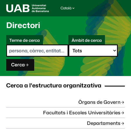
Català
I
d
i
Directori
o
m
C
a
Terme de cerca
Àmbit de cerca
s
e
e
r
l
c
e
a
c
Cerca
c
i
o
n
Cerca a l'estructura organitzativa
a
t
:
Òrgans de Govern
Facultats i Escoles Universitàries
Departaments