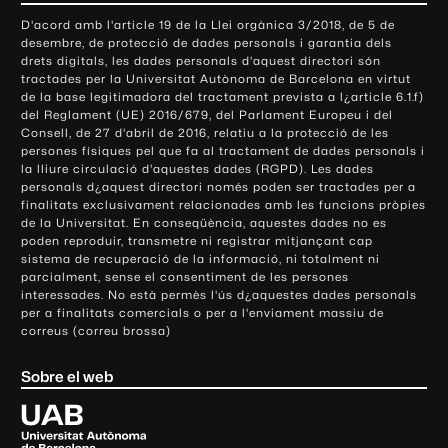
o
D'acord amb l'article 19 de la Llei orgànica 3/2018, de 5 de
n
desembre, de protecció de dades personals i garantia dels
t
drets digitals, les dades personals d'aquest directori són
tractades per la Universitat Autònoma de Barcelona en virtut
a
de la base legitimadora del tractament prevista a l¿article 6.1.f)
c
del Reglament (UE) 2016/679, del Parlament Europeu i del
t
Consell, de 27 d'abril de 2016, relatiu a la protecció de les
e
persones físiques pel que fa al tractament de dades personals i
la lliure circulació d'aquestes dades (RGPD). Les dades
i
personals d¿aquest directori només poden ser tractades per a
i
finalitats exclusivament relacionades amb les funcions pròpies
n
de la Universitat. En conseqüència, aquestes dades no es
poden reproduir, transmetre ni registrar mitjançant cap
f
sistema de recuperació de la informació, ni totalment ni
o
parcialment, sense el consentiment de les persones
r
interessades. No està permès l'ús d¿aquestes dades personals
m
per a finalitats comercials o per a l'enviament massiu de
correus (correu brossa)
a
c
Sobre el web
i
ó
U
l
n
i