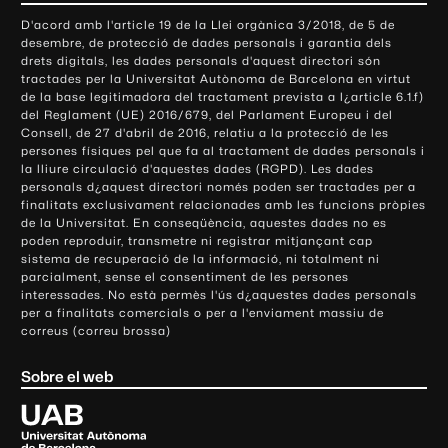
o
D'acord amb l'article 19 de la Llei orgànica 3/2018, de 5 de
n
desembre, de protecció de dades personals i garantia dels
t
drets digitals, les dades personals d'aquest directori són
tractades per la Universitat Autònoma de Barcelona en virtut
a
de la base legitimadora del tractament prevista a l¿article 6.1.f)
c
del Reglament (UE) 2016/679, del Parlament Europeu i del
t
Consell, de 27 d'abril de 2016, relatiu a la protecció de les
e
persones físiques pel que fa al tractament de dades personals i
la lliure circulació d'aquestes dades (RGPD). Les dades
i
personals d¿aquest directori només poden ser tractades per a
i
finalitats exclusivament relacionades amb les funcions pròpies
n
de la Universitat. En conseqüència, aquestes dades no es
poden reproduir, transmetre ni registrar mitjançant cap
f
sistema de recuperació de la informació, ni totalment ni
o
parcialment, sense el consentiment de les persones
r
interessades. No està permès l'ús d¿aquestes dades personals
m
per a finalitats comercials o per a l'enviament massiu de
correus (correu brossa)
a
c
Sobre el web
i
ó
U
l
n
i