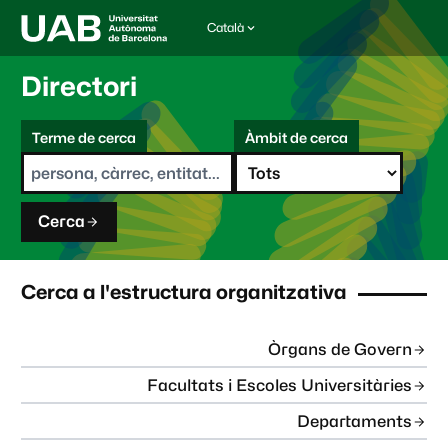
Català
I
d
i
Directori
o
m
C
a
Terme de cerca
Àmbit de cerca
s
e
e
r
l
c
e
a
c
Cerca
c
i
o
n
Cerca a l'estructura organitzativa
a
t
:
Òrgans de Govern
Facultats i Escoles Universitàries
Departaments