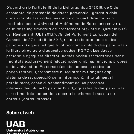
o
D'acord amb l'article 19 de la Llei orgànica 3/2018, de 5 de
n
desembre, de protecció de dades personals i garantia dels
t
drets digitals, les dades personals d'aquest directori són
tractades per la Universitat Autònoma de Barcelona en virtut
a
de la base legitimadora del tractament prevista a l¿article 6.1.f)
c
del Reglament (UE) 2016/679, del Parlament Europeu i del
t
Consell, de 27 d'abril de 2016, relatiu a la protecció de les
e
persones físiques pel que fa al tractament de dades personals i
la lliure circulació d'aquestes dades (RGPD). Les dades
i
personals d¿aquest directori només poden ser tractades per a
i
finalitats exclusivament relacionades amb les funcions pròpies
n
de la Universitat. En conseqüència, aquestes dades no es
poden reproduir, transmetre ni registrar mitjançant cap
f
sistema de recuperació de la informació, ni totalment ni
o
parcialment, sense el consentiment de les persones
r
interessades. No està permès l'ús d¿aquestes dades personals
m
per a finalitats comercials o per a l'enviament massiu de
correus (correu brossa)
a
c
Sobre el web
i
ó
U
l
n
i