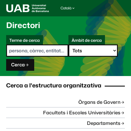
Català
I
d
i
Directori
o
m
C
a
Terme de cerca
Àmbit de cerca
s
e
e
r
l
c
e
a
c
Cerca
c
i
o
n
Cerca a l'estructura organitzativa
a
t
:
Òrgans de Govern
Facultats i Escoles Universitàries
Departaments