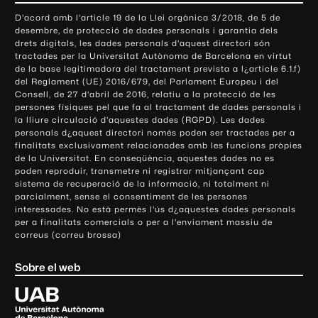
o
D'acord amb l'article 19 de la Llei orgànica 3/2018, de 5 de
n
desembre, de protecció de dades personals i garantia dels
t
drets digitals, les dades personals d'aquest directori són
tractades per la Universitat Autònoma de Barcelona en virtut
a
de la base legitimadora del tractament prevista a l¿article 6.1.f)
c
del Reglament (UE) 2016/679, del Parlament Europeu i del
t
Consell, de 27 d'abril de 2016, relatiu a la protecció de les
e
persones físiques pel que fa al tractament de dades personals i
la lliure circulació d'aquestes dades (RGPD). Les dades
i
personals d¿aquest directori només poden ser tractades per a
i
finalitats exclusivament relacionades amb les funcions pròpies
n
de la Universitat. En conseqüència, aquestes dades no es
poden reproduir, transmetre ni registrar mitjançant cap
f
sistema de recuperació de la informació, ni totalment ni
o
parcialment, sense el consentiment de les persones
r
interessades. No està permès l'ús d¿aquestes dades personals
m
per a finalitats comercials o per a l'enviament massiu de
correus (correu brossa)
a
c
Sobre el web
i
ó
U
l
n
i