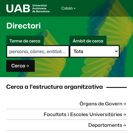
Català
I
d
i
Directori
o
m
C
a
Terme de cerca
Àmbit de cerca
s
e
e
r
l
c
e
a
c
Cerca
c
i
o
n
Cerca a l'estructura organitzativa
a
t
:
Òrgans de Govern
Facultats i Escoles Universitàries
Departaments