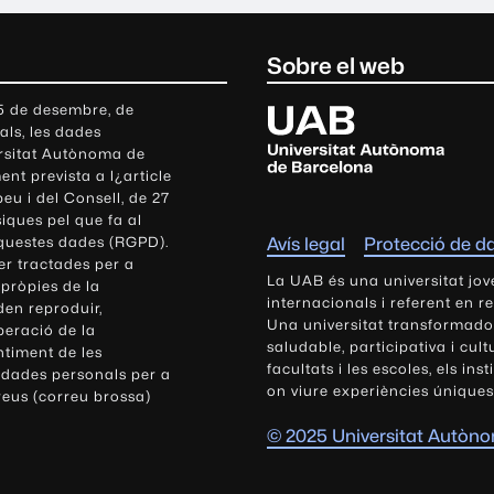
Sobre el web
U
 5 de desembre, de
als, les dades
n
ersitat Autònoma de
i
nt prevista a l¿article
v
eu i del Consell, de 27
e
siques pel que fa al
r
aquestes dades (RGPD).
Avís legal
Protecció de d
s
r tractades per a
i
La UAB és una universitat jov
 pròpies de la
t
internacionals i referent en r
den reproduir,
Una universitat transformadora,
a
peració de la
saludable, participativa i cul
t
ntiment de les
facultats i les escoles, els ins
 dades personals per a
A
on viure experiències úniques
reus (correu brossa)
u
t
© 2025 Universitat Autòn
ò
n