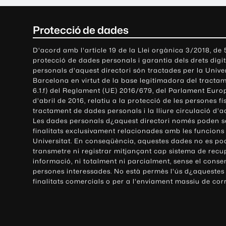
C
Protecció de dades
o
D'acord amb l'article 19 de la Llei orgànica 3/2018, de
protecció de dades personals i garantia dels drets digit
n
personals d'aquest directori són tractades per la Univ
Barcelona en virtut de la base legitimadora del tractame
t
6.1.f) del Reglament (UE) 2016/679, del Parlament Europ
d'abril de 2016, relatiu a la protecció de les persones fí
a
tractament de dades personals i la lliure circulació d'
Les dades personals d¿aquest directori només poden se
c
finalitats exclusivament relacionades amb les funcions
Universitat. En conseqüència, aquestes dades no es po
t
transmetre ni registrar mitjançant cap sistema de recu
e
informació, ni totalment ni parcialment, sense el conse
persones interessades. No està permès l'ús d¿aquestes
i
finalitats comercials o per a l'enviament massiu de cor
i
n