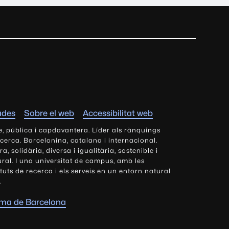
ades
Sobre el web
Accessibilitat web
e, pública i capdavantera. Líder als rànquings
ecerca. Barcelonina, catalana i internacional.
 solidària, diversa i igualitària, sostenible i
tural. I una universitat de campus, amb les
tituts de recerca i els serveis en un entorn natural
.
oma de Barcelona