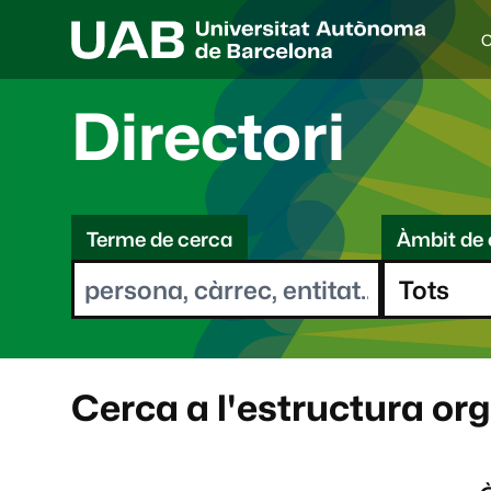
C
I
d
i
Directori
o
a
s
C
e
l
Terme de cerca
Àmbit de 
e
e
c
r
c
i
c
o
a
n
a
Cerca a l'estructura or
t
: