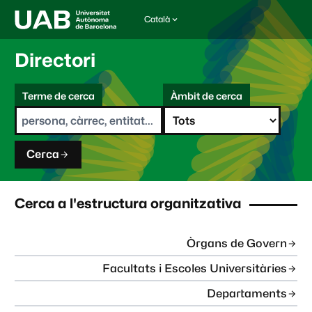
Català
I
d
i
Directori
o
m
C
a
Terme de cerca
Àmbit de cerca
s
e
e
r
l
c
e
a
c
Cerca
c
i
o
n
Cerca a l'estructura organitzativa
a
t
:
Òrgans de Govern
Facultats i Escoles Universitàries
Departaments