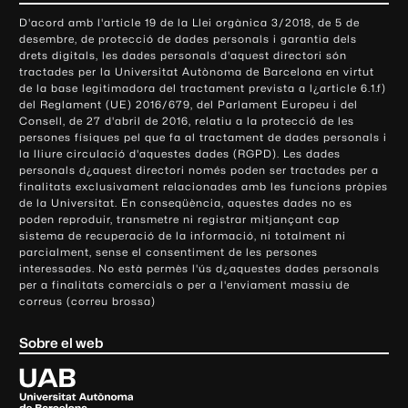
o
D'acord amb l'article 19 de la Llei orgànica 3/2018, de 5 de
n
desembre, de protecció de dades personals i garantia dels
t
drets digitals, les dades personals d'aquest directori són
tractades per la Universitat Autònoma de Barcelona en virtut
a
de la base legitimadora del tractament prevista a l¿article 6.1.f)
c
del Reglament (UE) 2016/679, del Parlament Europeu i del
t
Consell, de 27 d'abril de 2016, relatiu a la protecció de les
e
persones físiques pel que fa al tractament de dades personals i
la lliure circulació d'aquestes dades (RGPD). Les dades
i
personals d¿aquest directori només poden ser tractades per a
i
finalitats exclusivament relacionades amb les funcions pròpies
n
de la Universitat. En conseqüència, aquestes dades no es
poden reproduir, transmetre ni registrar mitjançant cap
f
sistema de recuperació de la informació, ni totalment ni
o
parcialment, sense el consentiment de les persones
r
interessades. No està permès l'ús d¿aquestes dades personals
m
per a finalitats comercials o per a l'enviament massiu de
correus (correu brossa)
a
c
Sobre el web
i
ó
U
l
n
i