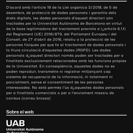
o
D'acord amb l'article 19 de la Llei orgànica 3/2018, de 5 de
n
desembre, de protecció de dades personals i garantia dels
t
drets digitals, les dades personals d'aquest directori són
tractades per la Universitat Autònoma de Barcelona en virtut
a
de la base legitimadora del tractament prevista a l¿article 6.1.f)
c
del Reglament (UE) 2016/679, del Parlament Europeu i del
t
Consell, de 27 d'abril de 2016, relatiu a la protecció de les
e
persones físiques pel que fa al tractament de dades personals i
la lliure circulació d'aquestes dades (RGPD). Les dades
i
personals d¿aquest directori només poden ser tractades per a
i
finalitats exclusivament relacionades amb les funcions pròpies
n
de la Universitat. En conseqüència, aquestes dades no es
poden reproduir, transmetre ni registrar mitjançant cap
f
sistema de recuperació de la informació, ni totalment ni
o
parcialment, sense el consentiment de les persones
r
interessades. No està permès l'ús d¿aquestes dades personals
m
per a finalitats comercials o per a l'enviament massiu de
correus (correu brossa)
a
c
Sobre el web
i
ó
U
l
n
i