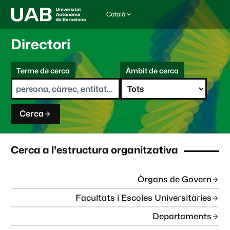
Català
I
d
i
Directori
o
m
C
a
Terme de cerca
Àmbit de cerca
s
e
e
r
l
c
e
a
c
Cerca
c
i
o
n
Cerca a l'estructura organitzativa
a
t
:
Òrgans de Govern
Facultats i Escoles Universitàries
Departaments