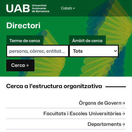
Català
I
d
i
Directori
o
m
C
a
Terme de cerca
Àmbit de cerca
s
e
e
r
l
c
e
a
c
Cerca
c
i
o
n
Cerca a l'estructura organitzativa
a
t
:
Òrgans de Govern
Facultats i Escoles Universitàries
Departaments