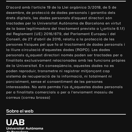
o
D'acord amb l'article 19 de la Llei orgànica 3/2018, de 5 de
n
desembre, de protecció de dades personals i garantia dels
t
drets digitals, les dades personals d'aquest directori són
tractades per la Universitat Autònoma de Barcelona en virtut
a
de la base legitimadora del tractament prevista a l¿article 6.1.f)
c
del Reglament (UE) 2016/679, del Parlament Europeu i del
t
Consell, de 27 d'abril de 2016, relatiu a la protecció de les
e
persones físiques pel que fa al tractament de dades personals i
la lliure circulació d'aquestes dades (RGPD). Les dades
i
personals d¿aquest directori només poden ser tractades per a
i
finalitats exclusivament relacionades amb les funcions pròpies
n
de la Universitat. En conseqüència, aquestes dades no es
poden reproduir, transmetre ni registrar mitjançant cap
f
sistema de recuperació de la informació, ni totalment ni
o
parcialment, sense el consentiment de les persones
r
interessades. No està permès l'ús d¿aquestes dades personals
m
per a finalitats comercials o per a l'enviament massiu de
correus (correu brossa)
a
c
Sobre el web
i
ó
U
l
n
i