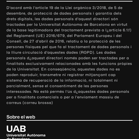
o
D'acord amb l'article 19 de la Llei orgànica 3/2018, de 5 de
n
desembre, de protecció de dades personals i garantia dels
t
drets digitals, les dades personals d'aquest directori són
tractades per la Universitat Autònoma de Barcelona en virtut
a
de la base legitimadora del tractament prevista a l¿article 6.1.f)
c
del Reglament (UE) 2016/679, del Parlament Europeu i del
t
Consell, de 27 d'abril de 2016, relatiu a la protecció de les
e
persones físiques pel que fa al tractament de dades personals i
la lliure circulació d'aquestes dades (RGPD). Les dades
i
personals d¿aquest directori només poden ser tractades per a
i
finalitats exclusivament relacionades amb les funcions pròpies
n
de la Universitat. En conseqüència, aquestes dades no es
poden reproduir, transmetre ni registrar mitjançant cap
f
sistema de recuperació de la informació, ni totalment ni
o
parcialment, sense el consentiment de les persones
r
interessades. No està permès l'ús d¿aquestes dades personals
m
per a finalitats comercials o per a l'enviament massiu de
correus (correu brossa)
a
c
Sobre el web
i
ó
U
l
n
i