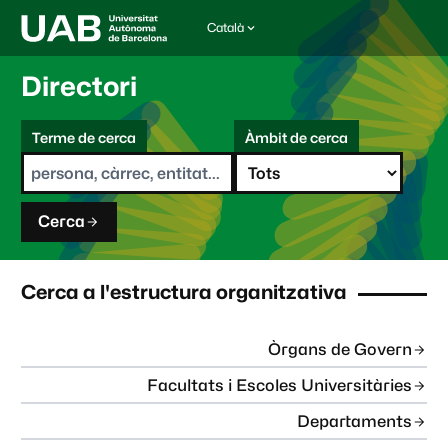
Català
I
d
i
Directori
o
m
C
a
Terme de cerca
Àmbit de cerca
s
e
e
r
l
c
e
a
c
Cerca
c
i
o
n
Cerca a l'estructura organitzativa
a
t
:
Òrgans de Govern
Facultats i Escoles Universitàries
Departaments