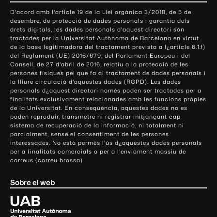
o
D'acord amb l'article 19 de la Llei orgànica 3/2018, de 5 de
n
desembre, de protecció de dades personals i garantia dels
t
drets digitals, les dades personals d'aquest directori són
tractades per la Universitat Autònoma de Barcelona en virtut
a
de la base legitimadora del tractament prevista a l¿article 6.1.f)
c
del Reglament (UE) 2016/679, del Parlament Europeu i del
t
Consell, de 27 d'abril de 2016, relatiu a la protecció de les
e
persones físiques pel que fa al tractament de dades personals i
la lliure circulació d'aquestes dades (RGPD). Les dades
i
personals d¿aquest directori només poden ser tractades per a
i
finalitats exclusivament relacionades amb les funcions pròpies
n
de la Universitat. En conseqüència, aquestes dades no es
poden reproduir, transmetre ni registrar mitjançant cap
f
sistema de recuperació de la informació, ni totalment ni
o
parcialment, sense el consentiment de les persones
r
interessades. No està permès l'ús d¿aquestes dades personals
m
per a finalitats comercials o per a l'enviament massiu de
correus (correu brossa)
a
c
Sobre el web
i
ó
U
l
n
i