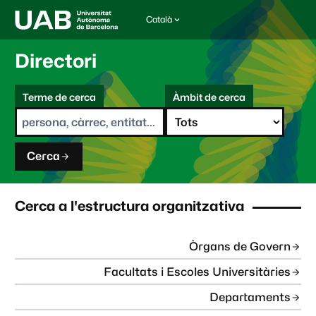
Català
I
d
i
Directori
o
m
C
a
Terme de cerca
Àmbit de cerca
s
e
e
r
l
c
e
a
c
Cerca
c
i
o
n
Cerca a l'estructura organitzativa
a
t
:
Òrgans de Govern
Facultats i Escoles Universitàries
Departaments