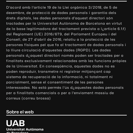
o
D'acord amb l'article 19 de la Llei orgànica 3/2018, de 5 de
n
desembre, de protecció de dades personals i garantia dels
t
drets digitals, les dades personals d'aquest directori són
tractades per la Universitat Autònoma de Barcelona en virtut
a
de la base legitimadora del tractament prevista a l¿article 6.1.f)
c
del Reglament (UE) 2016/679, del Parlament Europeu i del
t
Consell, de 27 d'abril de 2016, relatiu a la protecció de les
e
persones físiques pel que fa al tractament de dades personals i
la lliure circulació d'aquestes dades (RGPD). Les dades
i
personals d¿aquest directori només poden ser tractades per a
i
finalitats exclusivament relacionades amb les funcions pròpies
n
de la Universitat. En conseqüència, aquestes dades no es
poden reproduir, transmetre ni registrar mitjançant cap
f
sistema de recuperació de la informació, ni totalment ni
o
parcialment, sense el consentiment de les persones
r
interessades. No està permès l'ús d¿aquestes dades personals
m
per a finalitats comercials o per a l'enviament massiu de
correus (correu brossa)
a
c
Sobre el web
i
ó
U
l
n
i