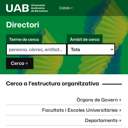
Català
I
d
i
Directori
o
m
C
a
Terme de cerca
Àmbit de cerca
s
e
e
r
l
c
e
a
c
Cerca
c
i
o
n
Cerca a l'estructura organitzativa
a
t
:
Òrgans de Govern
Facultats i Escoles Universitàries
Departaments