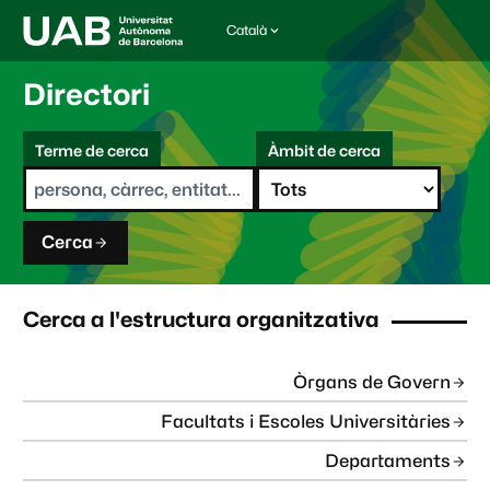
Català
I
d
i
Directori
o
m
C
a
Terme de cerca
Àmbit de cerca
s
e
e
r
l
c
e
a
c
Cerca
c
i
o
n
Cerca a l'estructura organitzativa
a
t
:
Òrgans de Govern
Facultats i Escoles Universitàries
Departaments