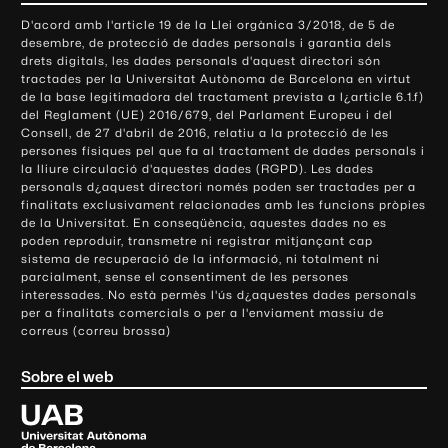
o
D'acord amb l'article 19 de la Llei orgànica 3/2018, de 5 de
n
desembre, de protecció de dades personals i garantia dels
t
drets digitals, les dades personals d'aquest directori són
tractades per la Universitat Autònoma de Barcelona en virtut
a
de la base legitimadora del tractament prevista a l¿article 6.1.f)
c
del Reglament (UE) 2016/679, del Parlament Europeu i del
t
Consell, de 27 d'abril de 2016, relatiu a la protecció de les
e
persones físiques pel que fa al tractament de dades personals i
la lliure circulació d'aquestes dades (RGPD). Les dades
i
personals d¿aquest directori només poden ser tractades per a
i
finalitats exclusivament relacionades amb les funcions pròpies
n
de la Universitat. En conseqüència, aquestes dades no es
poden reproduir, transmetre ni registrar mitjançant cap
f
sistema de recuperació de la informació, ni totalment ni
o
parcialment, sense el consentiment de les persones
r
interessades. No està permès l'ús d¿aquestes dades personals
m
per a finalitats comercials o per a l'enviament massiu de
correus (correu brossa)
a
c
Sobre el web
i
ó
U
l
n
i