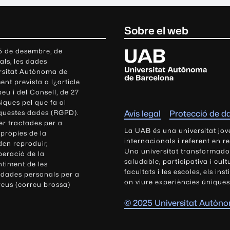
Sobre el web
U
 5 de desembre, de
als, les dades
n
ersitat Autònoma de
i
nt prevista a l¿article
v
eu i del Consell, de 27
e
siques pel que fa al
r
aquestes dades (RGPD).
Avís legal
Protecció de d
s
r tractades per a
i
La UAB és una universitat jov
 pròpies de la
t
internacionals i referent en r
den reproduir,
Una universitat transformadora,
a
peració de la
saludable, participativa i cul
t
ntiment de les
facultats i les escoles, els ins
 dades personals per a
A
on viure experiències úniques
reus (correu brossa)
u
t
© 2025 Universitat Autòn
ò
n