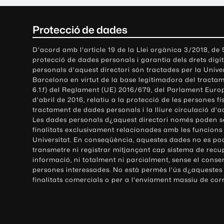
C
Protecció de dades
o
D'acord amb l'article 19 de la Llei orgànica 3/2018, de
protecció de dades personals i garantia dels drets digit
n
personals d'aquest directori són tractades per la Univ
Barcelona en virtut de la base legitimadora del tractame
t
6.1.f) del Reglament (UE) 2016/679, del Parlament Europ
d'abril de 2016, relatiu a la protecció de les persones fí
a
tractament de dades personals i la lliure circulació d'
Les dades personals d¿aquest directori només poden se
c
finalitats exclusivament relacionades amb les funcions
Universitat. En conseqüència, aquestes dades no es po
t
transmetre ni registrar mitjançant cap sistema de recu
e
informació, ni totalment ni parcialment, sense el conse
persones interessades. No està permès l'ús d¿aquestes
i
finalitats comercials o per a l'enviament massiu de cor
i
n