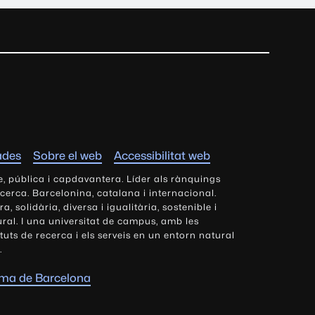
ades
Sobre el web
Accessibilitat web
e, pública i capdavantera. Líder als rànquings
ecerca. Barcelonina, catalana i internacional.
 solidària, diversa i igualitària, sostenible i
tural. I una universitat de campus, amb les
tituts de recerca i els serveis en un entorn natural
.
oma de Barcelona