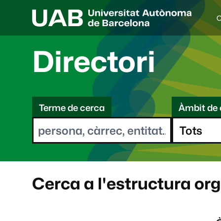
C
I
d
i
Directori
o
a
s
C
e
l
Terme de cerca
Àmbit de 
e
e
c
r
c
i
c
o
a
n
a
Cerca a l'estructura or
t
: