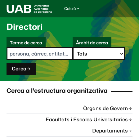
Català
I
d
i
Directori
o
m
C
a
Terme de cerca
Àmbit de cerca
s
e
e
r
l
c
e
a
c
Cerca
c
i
o
n
Cerca a l'estructura organitzativa
a
t
:
Òrgans de Govern
Facultats i Escoles Universitàries
Departaments