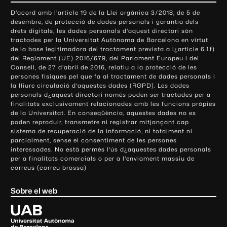
o
D'acord amb l'article 19 de la Llei orgànica 3/2018, de 5 de
n
desembre, de protecció de dades personals i garantia dels
t
drets digitals, les dades personals d'aquest directori són
tractades per la Universitat Autònoma de Barcelona en virtut
a
de la base legitimadora del tractament prevista a l¿article 6.1.f)
c
del Reglament (UE) 2016/679, del Parlament Europeu i del
t
Consell, de 27 d'abril de 2016, relatiu a la protecció de les
e
persones físiques pel que fa al tractament de dades personals i
la lliure circulació d'aquestes dades (RGPD). Les dades
i
personals d¿aquest directori només poden ser tractades per a
i
finalitats exclusivament relacionades amb les funcions pròpies
n
de la Universitat. En conseqüència, aquestes dades no es
poden reproduir, transmetre ni registrar mitjançant cap
f
sistema de recuperació de la informació, ni totalment ni
o
parcialment, sense el consentiment de les persones
r
interessades. No està permès l'ús d¿aquestes dades personals
m
per a finalitats comercials o per a l'enviament massiu de
correus (correu brossa)
a
c
Sobre el web
i
ó
U
l
n
i