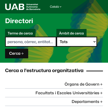
Català
I
d
i
Directori
o
m
C
a
Terme de cerca
Àmbit de cerca
s
e
e
r
l
c
e
a
c
Cerca
c
i
o
n
Cerca a l'estructura organitzativa
a
t
:
Òrgans de Govern
Facultats i Escoles Universitàries
Departaments