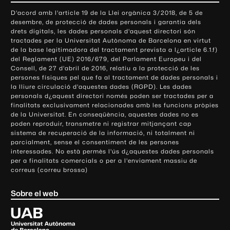
o
D'acord amb l'article 19 de la Llei orgànica 3/2018, de 5 de
n
desembre, de protecció de dades personals i garantia dels
t
drets digitals, les dades personals d'aquest directori són
tractades per la Universitat Autònoma de Barcelona en virtut
a
de la base legitimadora del tractament prevista a l¿article 6.1.f)
c
del Reglament (UE) 2016/679, del Parlament Europeu i del
t
Consell, de 27 d'abril de 2016, relatiu a la protecció de les
e
persones físiques pel que fa al tractament de dades personals i
la lliure circulació d'aquestes dades (RGPD). Les dades
i
personals d¿aquest directori només poden ser tractades per a
i
finalitats exclusivament relacionades amb les funcions pròpies
n
de la Universitat. En conseqüència, aquestes dades no es
poden reproduir, transmetre ni registrar mitjançant cap
f
sistema de recuperació de la informació, ni totalment ni
o
parcialment, sense el consentiment de les persones
r
interessades. No està permès l'ús d¿aquestes dades personals
m
per a finalitats comercials o per a l'enviament massiu de
correus (correu brossa)
a
c
Sobre el web
i
ó
U
l
n
i