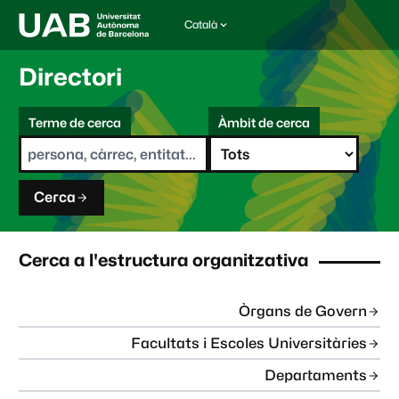
Català
I
d
i
Directori
o
m
C
a
Terme de cerca
Àmbit de cerca
s
e
e
r
l
c
e
a
c
Cerca
c
i
o
n
Cerca a l'estructura organitzativa
a
t
:
Òrgans de Govern
Facultats i Escoles Universitàries
Departaments