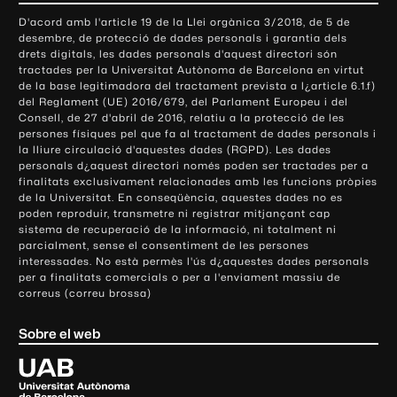
o
D'acord amb l'article 19 de la Llei orgànica 3/2018, de 5 de
n
desembre, de protecció de dades personals i garantia dels
t
drets digitals, les dades personals d'aquest directori són
tractades per la Universitat Autònoma de Barcelona en virtut
a
de la base legitimadora del tractament prevista a l¿article 6.1.f)
c
del Reglament (UE) 2016/679, del Parlament Europeu i del
t
Consell, de 27 d'abril de 2016, relatiu a la protecció de les
e
persones físiques pel que fa al tractament de dades personals i
la lliure circulació d'aquestes dades (RGPD). Les dades
i
personals d¿aquest directori només poden ser tractades per a
i
finalitats exclusivament relacionades amb les funcions pròpies
n
de la Universitat. En conseqüència, aquestes dades no es
poden reproduir, transmetre ni registrar mitjançant cap
f
sistema de recuperació de la informació, ni totalment ni
o
parcialment, sense el consentiment de les persones
r
interessades. No està permès l'ús d¿aquestes dades personals
m
per a finalitats comercials o per a l'enviament massiu de
correus (correu brossa)
a
c
Sobre el web
i
ó
U
l
n
i