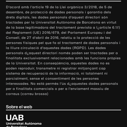
o
D'acord amb l'article 19 de la Llei orgànica 3/2018, de 5 de
n
desembre, de protecció de dades personals i garantia dels
t
drets digitals, les dades personals d'aquest directori són
tractades per la Universitat Autònoma de Barcelona en virtut
a
de la base legitimadora del tractament prevista a l¿article 6.1.f)
c
del Reglament (UE) 2016/679, del Parlament Europeu i del
t
Consell, de 27 d'abril de 2016, relatiu a la protecció de les
e
persones físiques pel que fa al tractament de dades personals i
la lliure circulació d'aquestes dades (RGPD). Les dades
i
personals d¿aquest directori només poden ser tractades per a
i
finalitats exclusivament relacionades amb les funcions pròpies
n
de la Universitat. En conseqüència, aquestes dades no es
poden reproduir, transmetre ni registrar mitjançant cap
f
sistema de recuperació de la informació, ni totalment ni
o
parcialment, sense el consentiment de les persones
r
interessades. No està permès l'ús d¿aquestes dades personals
m
per a finalitats comercials o per a l'enviament massiu de
correus (correu brossa)
a
c
Sobre el web
i
ó
U
l
n
i