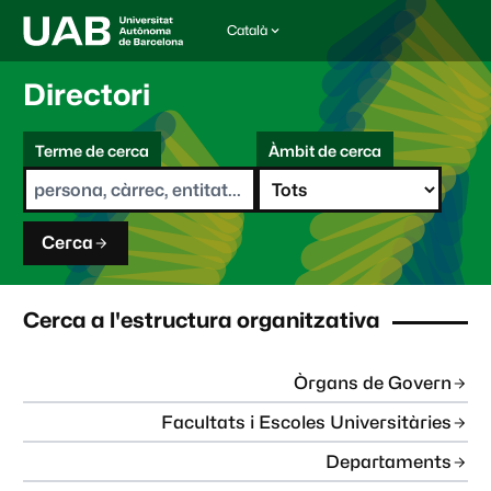
Català
I
d
i
Directori
o
m
C
a
Terme de cerca
Àmbit de cerca
s
e
e
r
l
c
e
a
c
Cerca
c
i
o
n
Cerca a l'estructura organitzativa
a
t
:
Òrgans de Govern
Facultats i Escoles Universitàries
Departaments