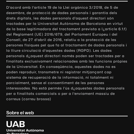
o
D'acord amb l'article 19 de la Llei orgànica 3/2018, de 5 de
n
desembre, de protecció de dades personals i garantia dels
t
drets digitals, les dades personals d'aquest directori són
tractades per la Universitat Autònoma de Barcelona en virtut
a
de la base legitimadora del tractament prevista a l¿article 6.1.f)
c
del Reglament (UE) 2016/679, del Parlament Europeu i del
t
Consell, de 27 d'abril de 2016, relatiu a la protecció de les
e
persones físiques pel que fa al tractament de dades personals i
la lliure circulació d'aquestes dades (RGPD). Les dades
i
personals d¿aquest directori només poden ser tractades per a
i
finalitats exclusivament relacionades amb les funcions pròpies
n
de la Universitat. En conseqüència, aquestes dades no es
poden reproduir, transmetre ni registrar mitjançant cap
f
sistema de recuperació de la informació, ni totalment ni
o
parcialment, sense el consentiment de les persones
r
interessades. No està permès l'ús d¿aquestes dades personals
m
per a finalitats comercials o per a l'enviament massiu de
correus (correu brossa)
a
c
Sobre el web
i
ó
U
l
n
i