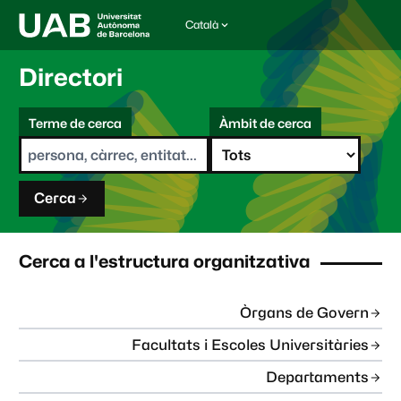
Català
I
d
i
Directori
o
m
C
a
Terme de cerca
Àmbit de cerca
s
e
e
r
l
c
e
a
c
Cerca
c
i
o
n
Cerca a l'estructura organitzativa
a
t
:
Òrgans de Govern
Facultats i Escoles Universitàries
Departaments