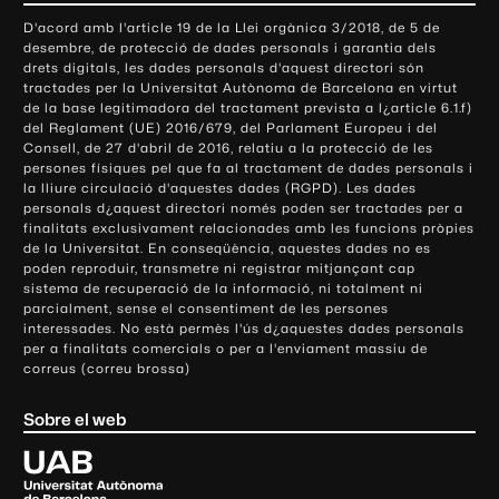
o
D'acord amb l'article 19 de la Llei orgànica 3/2018, de 5 de
n
desembre, de protecció de dades personals i garantia dels
t
drets digitals, les dades personals d'aquest directori són
tractades per la Universitat Autònoma de Barcelona en virtut
a
de la base legitimadora del tractament prevista a l¿article 6.1.f)
c
del Reglament (UE) 2016/679, del Parlament Europeu i del
t
Consell, de 27 d'abril de 2016, relatiu a la protecció de les
e
persones físiques pel que fa al tractament de dades personals i
la lliure circulació d'aquestes dades (RGPD). Les dades
i
personals d¿aquest directori només poden ser tractades per a
i
finalitats exclusivament relacionades amb les funcions pròpies
n
de la Universitat. En conseqüència, aquestes dades no es
poden reproduir, transmetre ni registrar mitjançant cap
f
sistema de recuperació de la informació, ni totalment ni
o
parcialment, sense el consentiment de les persones
r
interessades. No està permès l'ús d¿aquestes dades personals
m
per a finalitats comercials o per a l'enviament massiu de
correus (correu brossa)
a
c
Sobre el web
i
ó
U
l
n
i