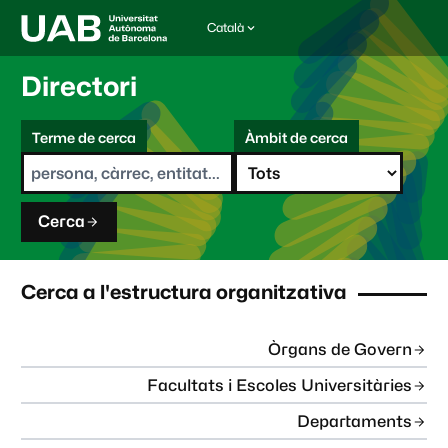
Català
I
d
i
Directori
o
m
C
a
Terme de cerca
Àmbit de cerca
s
e
e
r
l
c
e
a
c
Cerca
c
i
o
n
Cerca a l'estructura organitzativa
a
t
:
Òrgans de Govern
Facultats i Escoles Universitàries
Departaments